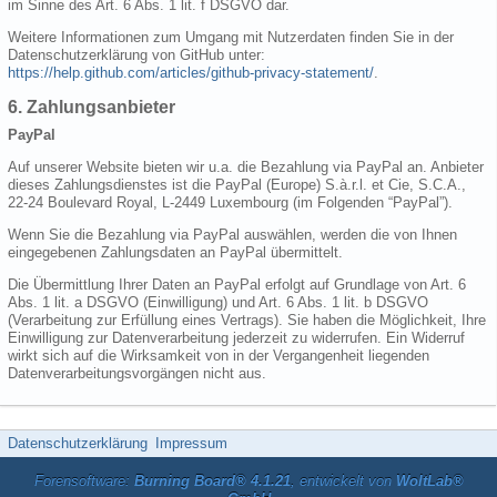
im Sinne des Art. 6 Abs. 1 lit. f DSGVO dar.
Weitere Informationen zum Umgang mit Nutzerdaten finden Sie in der
Datenschutzerklärung von GitHub unter:
https://help.github.com/articles/github-privacy-statement/
.
6. Zahlungsanbieter
PayPal
Auf unserer Website bieten wir u.a. die Bezahlung via PayPal an. Anbieter
dieses Zahlungsdienstes ist die PayPal (Europe) S.à.r.l. et Cie, S.C.A.,
22-24 Boulevard Royal, L-2449 Luxembourg (im Folgenden “PayPal”).
Wenn Sie die Bezahlung via PayPal auswählen, werden die von Ihnen
eingegebenen Zahlungsdaten an PayPal übermittelt.
Die Übermittlung Ihrer Daten an PayPal erfolgt auf Grundlage von Art. 6
Abs. 1 lit. a DSGVO (Einwilligung) und Art. 6 Abs. 1 lit. b DSGVO
(Verarbeitung zur Erfüllung eines Vertrags). Sie haben die Möglichkeit, Ihre
Einwilligung zur Datenverarbeitung jederzeit zu widerrufen. Ein Widerruf
wirkt sich auf die Wirksamkeit von in der Vergangenheit liegenden
Datenverarbeitungsvorgängen nicht aus.
Datenschutzerklärung
Impressum
Forensoftware:
Burning Board® 4.1.21
, entwickelt von
WoltLab®