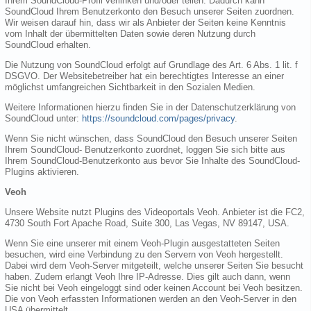
Ihrem SoundCloud-Profil verlinken und/oder teilen. Dadurch kann
SoundCloud Ihrem Benutzerkonto den Besuch unserer Seiten zuordnen.
Wir weisen darauf hin, dass wir als Anbieter der Seiten keine Kenntnis
vom Inhalt der übermittelten Daten sowie deren Nutzung durch
SoundCloud erhalten.
Die Nutzung von SoundCloud erfolgt auf Grundlage des Art. 6 Abs. 1 lit. f
DSGVO. Der Websitebetreiber hat ein berechtigtes Interesse an einer
möglichst umfangreichen Sichtbarkeit in den Sozialen Medien.
Weitere Informationen hierzu finden Sie in der Datenschutzerklärung von
SoundCloud unter:
https://soundcloud.com/pages/privacy
.
Wenn Sie nicht wünschen, dass SoundCloud den Besuch unserer Seiten
Ihrem SoundCloud- Benutzerkonto zuordnet, loggen Sie sich bitte aus
Ihrem SoundCloud-Benutzerkonto aus bevor Sie Inhalte des SoundCloud-
Plugins aktivieren.
Veoh
Unsere Website nutzt Plugins des Videoportals Veoh. Anbieter ist die FC2,
4730 South Fort Apache Road, Suite 300, Las Vegas, NV 89147, USA.
Wenn Sie eine unserer mit einem Veoh-Plugin ausgestatteten Seiten
besuchen, wird eine Verbindung zu den Servern von Veoh hergestellt.
Dabei wird dem Veoh-Server mitgeteilt, welche unserer Seiten Sie besucht
haben. Zudem erlangt Veoh Ihre IP-Adresse. Dies gilt auch dann, wenn
Sie nicht bei Veoh eingeloggt sind oder keinen Account bei Veoh besitzen.
Die von Veoh erfassten Informationen werden an den Veoh-Server in den
USA übermittelt.