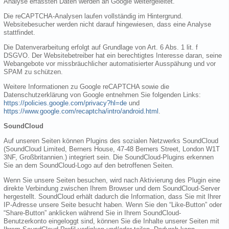
Analyse erfassten Daten werden an Google weitergeleitet.
Die reCAPTCHA-Analysen laufen vollständig im Hintergrund.
Websitebesucher werden nicht darauf hingewiesen, dass eine Analyse
stattfindet.
Die Datenverarbeitung erfolgt auf Grundlage von Art. 6 Abs. 1 lit. f
DSGVO. Der Websitebetreiber hat ein berechtigtes Interesse daran, seine
Webangebote vor missbräuchlicher automatisierter Ausspähung und vor
SPAM zu schützen.
Weitere Informationen zu Google reCAPTCHA sowie die
Datenschutzerklärung von Google entnehmen Sie folgenden Links:
https://policies.google.com/privacy?hl=de
und
https://www.google.com/recaptcha/intro/android.html
.
SoundCloud
Auf unseren Seiten können Plugins des sozialen Netzwerks SoundCloud
(SoundCloud Limited, Berners House, 47-48 Berners Street, London W1T
3NF, Großbritannien.) integriert sein. Die SoundCloud-Plugins erkennen
Sie an dem SoundCloud-Logo auf den betroffenen Seiten.
Wenn Sie unsere Seiten besuchen, wird nach Aktivierung des Plugin eine
direkte Verbindung zwischen Ihrem Browser und dem SoundCloud-Server
hergestellt. SoundCloud erhält dadurch die Information, dass Sie mit Ihrer
IP-Adresse unsere Seite besucht haben. Wenn Sie den “Like-Button” oder
“Share-Button” anklicken während Sie in Ihrem SoundCloud-
Benutzerkonto eingeloggt sind, können Sie die Inhalte unserer Seiten mit