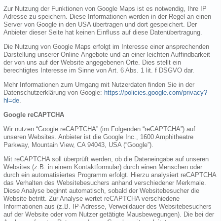
Zur Nutzung der Funktionen von Google Maps ist es notwendig, Ihre IP
Adresse zu speichern. Diese Informationen werden in der Regel an einen
Server von Google in den USA übertragen und dort gespeichert. Der
Anbieter dieser Seite hat keinen Einfluss auf diese Datenübertragung.
Die Nutzung von Google Maps erfolgt im Interesse einer ansprechenden
Darstellung unserer Online-Angebote und an einer leichten Auffindbarkeit
der von uns auf der Website angegebenen Orte. Dies stellt ein
berechtigtes Interesse im Sinne von Art. 6 Abs. 1 lit. f DSGVO dar.
Mehr Informationen zum Umgang mit Nutzerdaten finden Sie in der
Datenschutzerklärung von Google:
https://policies.google.com/privacy?
hl=de
.
Google reCAPTCHA
Wir nutzen “Google reCAPTCHA” (im Folgenden “reCAPTCHA”) auf
unseren Websites. Anbieter ist die Google Inc., 1600 Amphitheatre
Parkway, Mountain View, CA 94043, USA (“Google”).
Mit reCAPTCHA soll überprüft werden, ob die Dateneingabe auf unseren
Websites (z.B. in einem Kontaktformular) durch einen Menschen oder
durch ein automatisiertes Programm erfolgt. Hierzu analysiert reCAPTCHA
das Verhalten des Websitebesuchers anhand verschiedener Merkmale.
Diese Analyse beginnt automatisch, sobald der Websitebesucher die
Website betritt. Zur Analyse wertet reCAPTCHA verschiedene
Informationen aus (z.B. IP-Adresse, Verweildauer des Websitebesuchers
auf der Website oder vom Nutzer getätigte Mausbewegungen). Die bei der