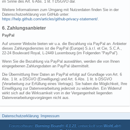
im Sinne des Art. 6 Abs. 1 lit. f DSGVO dar.
Weitere Informationen zum Umgang mit Nutzerdaten finden Sie in der
Datenschutzerklärung von GitHub unter:
https://help.github.com/articles/github-privacy-statement/
.
6. Zahlungsanbieter
PayPal
Auf unserer Website bieten wir u.a. die Bezahlung via PayPal an. Anbieter
dieses Zahlungsdienstes ist die PayPal (Europe) S.à.r.l. et Cie, S.C.A.,
22-24 Boulevard Royal, L-2449 Luxembourg (im Folgenden “PayPal”).
Wenn Sie die Bezahlung via PayPal auswählen, werden die von Ihnen
eingegebenen Zahlungsdaten an PayPal übermittelt.
Die Übermittlung Ihrer Daten an PayPal erfolgt auf Grundlage von Art. 6
Abs. 1 lit. a DSGVO (Einwilligung) und Art. 6 Abs. 1 lit. b DSGVO
(Verarbeitung zur Erfüllung eines Vertrags). Sie haben die Möglichkeit, Ihre
Einwilligung zur Datenverarbeitung jederzeit zu widerrufen. Ein Widerruf
wirkt sich auf die Wirksamkeit von in der Vergangenheit liegenden
Datenverarbeitungsvorgängen nicht aus.
Datenschutzerklärung
Impressum
Forensoftware:
Burning Board® 4.1.21
, entwickelt von
WoltLab®