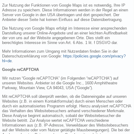
Zur Nutzung der Funktionen von Google Maps ist es notwendig, Ihre IP
Adresse zu speichern. Diese Informationen werden in der Regel an einen
Server von Google in den USA übertragen und dort gespeichert. Der
Anbieter dieser Seite hat keinen Einfluss auf diese Datenübertragung.
Die Nutzung von Google Maps erfolgt im Interesse einer ansprechenden
Darstellung unserer Online-Angebote und an einer leichten Auffindbarkeit
der von uns auf der Website angegebenen Orte. Dies stellt ein
berechtigtes Interesse im Sinne von Art. 6 Abs. 1 lit. f DSGVO dar.
Mehr Informationen zum Umgang mit Nutzerdaten finden Sie in der
Datenschutzerklärung von Google:
https://policies.google.com/privacy?
hl=de
.
Google reCAPTCHA
Wir nutzen “Google reCAPTCHA” (im Folgenden “reCAPTCHA”) auf
unseren Websites. Anbieter ist die Google Inc., 1600 Amphitheatre
Parkway, Mountain View, CA 94043, USA (“Google”).
Mit reCAPTCHA soll überprüft werden, ob die Dateneingabe auf unseren
Websites (z.B. in einem Kontaktformular) durch einen Menschen oder
durch ein automatisiertes Programm erfolgt. Hierzu analysiert reCAPTCHA
das Verhalten des Websitebesuchers anhand verschiedener Merkmale.
Diese Analyse beginnt automatisch, sobald der Websitebesucher die
Website betritt. Zur Analyse wertet reCAPTCHA verschiedene
Informationen aus (z.B. IP-Adresse, Verweildauer des Websitebesuchers
auf der Website oder vom Nutzer getätigte Mausbewegungen). Die bei der