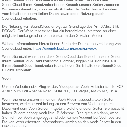
Ihrem SoundCloud-Profil verlinken und/oder teilen. Dadurch kann
SoundCloud Ihrem Benutzerkonto den Besuch unserer Seiten zuordnen.
Wir weisen darauf hin, dass wir als Anbieter der Seiten keine Kenntnis
vom Inhalt der übermittelten Daten sowie deren Nutzung durch
SoundCloud erhalten.
Die Nutzung von SoundCloud erfolgt auf Grundlage des Art. 6 Abs. 1 lit. f
DSGVO. Der Websitebetreiber hat ein berechtigtes Interesse an einer
möglichst umfangreichen Sichtbarkeit in den Sozialen Medien.
Weitere Informationen hierzu finden Sie in der Datenschutzerklärung von
SoundCloud unter:
https://soundcloud.com/pages/privacy
.
Wenn Sie nicht wünschen, dass SoundCloud den Besuch unserer Seiten
Ihrem SoundCloud- Benutzerkonto zuordnet, loggen Sie sich bitte aus
Ihrem SoundCloud-Benutzerkonto aus bevor Sie Inhalte des SoundCloud-
Plugins aktivieren.
Veoh
Unsere Website nutzt Plugins des Videoportals Veoh. Anbieter ist die FC2,
4730 South Fort Apache Road, Suite 300, Las Vegas, NV 89147, USA.
Wenn Sie eine unserer mit einem Veoh-Plugin ausgestatteten Seiten
besuchen, wird eine Verbindung zu den Servern von Veoh hergestellt.
Dabei wird dem Veoh-Server mitgeteilt, welche unserer Seiten Sie besucht
haben. Zudem erlangt Veoh Ihre IP-Adresse. Dies gilt auch dann, wenn
Sie nicht bei Veoh eingeloggt sind oder keinen Account bei Veoh besitzen.
Die von Veoh erfassten Informationen werden an den Veoh-Server in den
USA übermittelt.