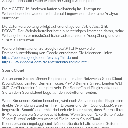
Analyse erfassten Daten werden an Google weitergeleitet.
Die reCAPTCHA-Analysen laufen vollständig im Hintergrund.
Websitebesucher werden nicht darauf hingewiesen, dass eine Analyse
stattfindet.
Die Datenverarbeitung erfolgt auf Grundlage von Art. 6 Abs. 1 lit. f
DSGVO. Der Websitebetreiber hat ein berechtigtes Interesse daran, seine
Webangebote vor missbräuchlicher automatisierter Ausspähung und vor
SPAM zu schützen.
Weitere Informationen zu Google reCAPTCHA sowie die
Datenschutzerklärung von Google entnehmen Sie folgenden Links:
https://policies.google.com/privacy?hl=de
und
https://www.google.com/recaptcha/intro/android.html
.
SoundCloud
Auf unseren Seiten können Plugins des sozialen Netzwerks SoundCloud
(SoundCloud Limited, Berners House, 47-48 Berners Street, London W1T
3NF, Großbritannien.) integriert sein. Die SoundCloud-Plugins erkennen
Sie an dem SoundCloud-Logo auf den betroffenen Seiten.
Wenn Sie unsere Seiten besuchen, wird nach Aktivierung des Plugin eine
direkte Verbindung zwischen Ihrem Browser und dem SoundCloud-Server
hergestellt. SoundCloud erhält dadurch die Information, dass Sie mit Ihrer
IP-Adresse unsere Seite besucht haben. Wenn Sie den “Like-Button” oder
“Share-Button” anklicken während Sie in Ihrem SoundCloud-
Benutzerkonto eingeloggt sind, können Sie die Inhalte unserer Seiten mit