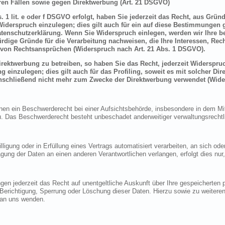
en Fällen sowie gegen Direktwerbung (Art. 21 DSGVO)
 1 lit. e oder f DSGVO erfolgt, haben Sie jederzeit das Recht, aus Grün
derspruch einzulegen; dies gilt auch für ein auf diese Bestimmungen ge
atenschutzerklärung. Wenn Sie Widerspruch einlegen, werden wir Ihre 
rdige Gründe für die Verarbeitung nachweisen, die Ihre Interessen, Rec
von Rechtsansprüchen (Widerspruch nach Art. 21 Abs. 1 DSGVO).
ektwerbung zu betreiben, so haben Sie das Recht, jederzeit Widerspruc
inzulegen; dies gilt auch für das Profiling, soweit es mit solcher Di
schließend nicht mehr zum Zwecke der Direktwerbung verwendet (Wide
n ein Beschwerderecht bei einer Aufsichtsbehörde, insbesondere in dem Mitg
 Das Beschwerderecht besteht unbeschadet anderweitiger verwaltungsrechtlic
lligung oder in Erfüllung eines Vertrags automatisiert verarbeiten, an sich o
gung der Daten an einen anderen Verantwortlichen verlangen, erfolgt dies nur
en jederzeit das Recht auf unentgeltliche Auskunft über Ihre gespeicherte
f Berichtigung, Sperrung oder Löschung dieser Daten. Hierzu sowie zu weit
 an uns wenden.