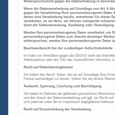
Widerspruchsrecht gegen die Datenerhebung in besonder
Wenn die Datenverarbeitung auf Grundlage von Art. 6 Abs.
gegen die Verarbeitung Ihrer personenbezogenen Daten Wi
denen eine Verarbeitung beruht, entnehmen Sie dieser D
verarbeiten, es sei denn, wir können zwingende schutzwü
dient der Geltendmachung, Ausübung oder Verteidigung 
Werden Ihre personenbezogenen Daten verarbeitet, um Dir
personenbezogener Daten zum Zwecke derartiger Werbung e
widersprechen, werden Ihre personenbezogenen Daten an
Beschwerderecht bei der zuständigen Aufsichtsbehörde
Im Falle von Verstößen gegen die DSGVO steht den Betroffene
Arbeitsplatzes oder des Orts des mutmaßlichen Verstoßes zu.
Recht auf Datenübertragbarkeit
Sie haben das Recht, Daten, die wir auf Grundlage Ihrer Einwi
Format aushändigen zu lassen. Sofern Sie die direkte Übertra
Auskunft, Sperrung, Löschung und Berichtigung
Sie haben im Rahmen der geltenden gesetzlichen Bestimmung
und den Zweck der Datenverarbeitung und ggf. ein Recht au
sich jederzeit unter der im Impressum angegebenen Adresse
Recht auf Einschränkung der Verarbeitung