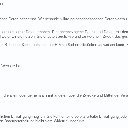
en
ichen Daten sehr ernst. Wir behandeln Ihre personenbezogenen Daten vertraul
nenbezogene Daten erhoben. Personenbezogene Daten sind Daten, mit denen S
d wofür wir sie nutzen. Sie erläutert auch, wie und zu welchem Zweck das ges
 (z.B. bei der Kommunikation per E-Mail) Sicherheitslücken aufweisen kann. E
r Website ist:
erson, die allein oder gemeinsam mit anderen über die Zwecke und Mittel der 
chen Einwilligung möglich. Sie können eine bereits erteilte Einwilligung jeder
en Datenverarbeitung bleibt vom Widerruf unberührt.