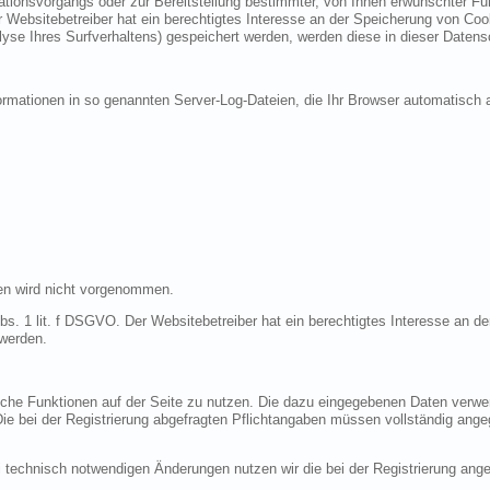
ionsvorgangs oder zur Bereitstellung bestimmter, von Ihnen erwünschter Funk
 Websitebetreiber hat ein berechtigtes Interesse an der Speicherung von Cooki
lyse Ihres Surfverhaltens) gespeichert werden, werden diese in dieser Datens
ormationen in so genannten Server-Log-Dateien, die Ihr Browser automatisch a
en wird nicht vorgenommen.
bs. 1 lit. f DSGVO. Der Websitebetreiber hat ein berechtigtes Interesse an de
 werden.
liche Funktionen auf der Seite zu nutzen. Die dazu eingegebenen Daten verw
 Die bei der Registrierung abgefragten Pflichtangaben müssen vollständig ang
 technisch notwendigen Änderungen nutzen wir die bei der Registrierung an