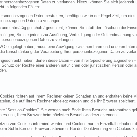
rer personenbezogenen Daten zu verlangen. Hierzu können Sie sich jederzei
t in folgenden Fällen:
personenbezogenen Daten bestreiten, benötigen wir in der Regel Zeit, um dies
sonenbezogenen Daten zu verlangen.
 unrechtmäßig geschah / geschieht, können Sie statt der Löschung die Einsc
nötigen, Sie sie jedoch zur Ausübung, Verteidigung oder Geltendmachung vo
er personenbezogenen Daten zu verlangen.
VO eingelegt haben, muss eine Abwägung zwischen Ihren und unseren Intere
die Einschränkung der Verarbeitung Ihrer personenbezogenen Daten zu verla
geschränkt haben, dürfen diese Daten – von ihrer Speicherung abgesehen – n
hutz der Rechte einer anderen natürlichen oder juristischen Person oder au
den.
 Cookies richten auf Ihrem Rechner keinen Schaden an und enthalten keine Vi
ateien, die auf Ihrem Rechner abgelegt werden und die Ihr Browser speichert.
nte “Session-Cookies”. Sie werden nach Ende Ihres Besuchs automatisch gel
en es uns, Ihren Browser beim nächsten Besuch wiederzuerkennen.
etzen von Cookies informiert werden und Cookies nur im Einzelfall erlauben, 
m Schließen des Browser aktivieren. Bei der Deaktivierung von Cookies kann