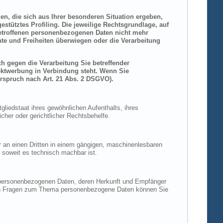
den, die sich aus Ihrer besonderen Situation ergeben,
stütztes Profiling. Die jeweilige Rechtsgrundlage, auf
betroffenen personenbezogenen Daten nicht mehr
hte und Freiheiten überwiegen oder die Verarbeitung
h gegen die Verarbeitung Sie betreffender
rektwerbung in Verbindung steht. Wenn Sie
rspruch nach Art. 21 Abs. 2 DSGVO).
liedstaat ihres gewöhnlichen Aufenthalts, ihres
her oder gerichtlicher Rechtsbehelfe.
der an einen Dritten in einem gängigen, maschinenlesbaren
, soweit es technisch machbar ist.
n personenbezogenen Daten, deren Herkunft und Empfänger
eren Fragen zum Thema personenbezogene Daten können Sie