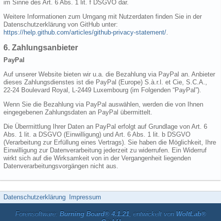
im Sinne des Art. 6 Abs. 1 lit. f DSGVO dar.
Weitere Informationen zum Umgang mit Nutzerdaten finden Sie in der
Datenschutzerklärung von GitHub unter:
https://help.github.com/articles/github-privacy-statement/
.
6. Zahlungsanbieter
PayPal
Auf unserer Website bieten wir u.a. die Bezahlung via PayPal an. Anbieter
dieses Zahlungsdienstes ist die PayPal (Europe) S.à.r.l. et Cie, S.C.A.,
22-24 Boulevard Royal, L-2449 Luxembourg (im Folgenden “PayPal”).
Wenn Sie die Bezahlung via PayPal auswählen, werden die von Ihnen
eingegebenen Zahlungsdaten an PayPal übermittelt.
Die Übermittlung Ihrer Daten an PayPal erfolgt auf Grundlage von Art. 6
Abs. 1 lit. a DSGVO (Einwilligung) und Art. 6 Abs. 1 lit. b DSGVO
(Verarbeitung zur Erfüllung eines Vertrags). Sie haben die Möglichkeit, Ihre
Einwilligung zur Datenverarbeitung jederzeit zu widerrufen. Ein Widerruf
wirkt sich auf die Wirksamkeit von in der Vergangenheit liegenden
Datenverarbeitungsvorgängen nicht aus.
Datenschutzerklärung
Impressum
Forensoftware:
Burning Board® 4.1.21
, entwickelt von
WoltLab®