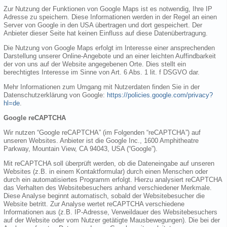
Zur Nutzung der Funktionen von Google Maps ist es notwendig, Ihre IP
Adresse zu speichern. Diese Informationen werden in der Regel an einen
Server von Google in den USA übertragen und dort gespeichert. Der
Anbieter dieser Seite hat keinen Einfluss auf diese Datenübertragung.
Die Nutzung von Google Maps erfolgt im Interesse einer ansprechenden
Darstellung unserer Online-Angebote und an einer leichten Auffindbarkeit
der von uns auf der Website angegebenen Orte. Dies stellt ein
berechtigtes Interesse im Sinne von Art. 6 Abs. 1 lit. f DSGVO dar.
Mehr Informationen zum Umgang mit Nutzerdaten finden Sie in der
Datenschutzerklärung von Google:
https://policies.google.com/privacy?
hl=de
.
Google reCAPTCHA
Wir nutzen “Google reCAPTCHA” (im Folgenden “reCAPTCHA”) auf
unseren Websites. Anbieter ist die Google Inc., 1600 Amphitheatre
Parkway, Mountain View, CA 94043, USA (“Google”).
Mit reCAPTCHA soll überprüft werden, ob die Dateneingabe auf unseren
Websites (z.B. in einem Kontaktformular) durch einen Menschen oder
durch ein automatisiertes Programm erfolgt. Hierzu analysiert reCAPTCHA
das Verhalten des Websitebesuchers anhand verschiedener Merkmale.
Diese Analyse beginnt automatisch, sobald der Websitebesucher die
Website betritt. Zur Analyse wertet reCAPTCHA verschiedene
Informationen aus (z.B. IP-Adresse, Verweildauer des Websitebesuchers
auf der Website oder vom Nutzer getätigte Mausbewegungen). Die bei der