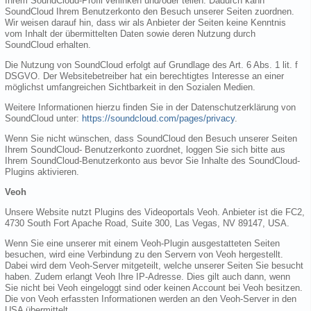
Ihrem SoundCloud-Profil verlinken und/oder teilen. Dadurch kann
SoundCloud Ihrem Benutzerkonto den Besuch unserer Seiten zuordnen.
Wir weisen darauf hin, dass wir als Anbieter der Seiten keine Kenntnis
vom Inhalt der übermittelten Daten sowie deren Nutzung durch
SoundCloud erhalten.
Die Nutzung von SoundCloud erfolgt auf Grundlage des Art. 6 Abs. 1 lit. f
DSGVO. Der Websitebetreiber hat ein berechtigtes Interesse an einer
möglichst umfangreichen Sichtbarkeit in den Sozialen Medien.
Weitere Informationen hierzu finden Sie in der Datenschutzerklärung von
SoundCloud unter:
https://soundcloud.com/pages/privacy
.
Wenn Sie nicht wünschen, dass SoundCloud den Besuch unserer Seiten
Ihrem SoundCloud- Benutzerkonto zuordnet, loggen Sie sich bitte aus
Ihrem SoundCloud-Benutzerkonto aus bevor Sie Inhalte des SoundCloud-
Plugins aktivieren.
Veoh
Unsere Website nutzt Plugins des Videoportals Veoh. Anbieter ist die FC2,
4730 South Fort Apache Road, Suite 300, Las Vegas, NV 89147, USA.
Wenn Sie eine unserer mit einem Veoh-Plugin ausgestatteten Seiten
besuchen, wird eine Verbindung zu den Servern von Veoh hergestellt.
Dabei wird dem Veoh-Server mitgeteilt, welche unserer Seiten Sie besucht
haben. Zudem erlangt Veoh Ihre IP-Adresse. Dies gilt auch dann, wenn
Sie nicht bei Veoh eingeloggt sind oder keinen Account bei Veoh besitzen.
Die von Veoh erfassten Informationen werden an den Veoh-Server in den
USA übermittelt.