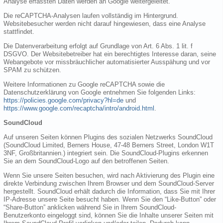
Analyse erfassten Daten werden an Google weitergeleitet.
Die reCAPTCHA-Analysen laufen vollständig im Hintergrund.
Websitebesucher werden nicht darauf hingewiesen, dass eine Analyse
stattfindet.
Die Datenverarbeitung erfolgt auf Grundlage von Art. 6 Abs. 1 lit. f
DSGVO. Der Websitebetreiber hat ein berechtigtes Interesse daran, seine
Webangebote vor missbräuchlicher automatisierter Ausspähung und vor
SPAM zu schützen.
Weitere Informationen zu Google reCAPTCHA sowie die
Datenschutzerklärung von Google entnehmen Sie folgenden Links:
https://policies.google.com/privacy?hl=de
und
https://www.google.com/recaptcha/intro/android.html
.
SoundCloud
Auf unseren Seiten können Plugins des sozialen Netzwerks SoundCloud
(SoundCloud Limited, Berners House, 47-48 Berners Street, London W1T
3NF, Großbritannien.) integriert sein. Die SoundCloud-Plugins erkennen
Sie an dem SoundCloud-Logo auf den betroffenen Seiten.
Wenn Sie unsere Seiten besuchen, wird nach Aktivierung des Plugin eine
direkte Verbindung zwischen Ihrem Browser und dem SoundCloud-Server
hergestellt. SoundCloud erhält dadurch die Information, dass Sie mit Ihrer
IP-Adresse unsere Seite besucht haben. Wenn Sie den “Like-Button” oder
“Share-Button” anklicken während Sie in Ihrem SoundCloud-
Benutzerkonto eingeloggt sind, können Sie die Inhalte unserer Seiten mit