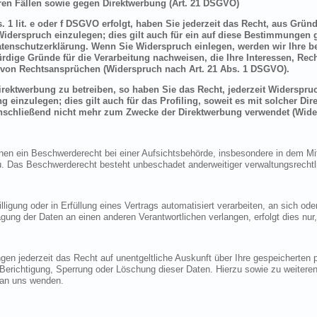
en Fällen sowie gegen Direktwerbung (Art. 21 DSGVO)
 1 lit. e oder f DSGVO erfolgt, haben Sie jederzeit das Recht, aus Grün
derspruch einzulegen; dies gilt auch für ein auf diese Bestimmungen ge
atenschutzerklärung. Wenn Sie Widerspruch einlegen, werden wir Ihre 
rdige Gründe für die Verarbeitung nachweisen, die Ihre Interessen, Rec
von Rechtsansprüchen (Widerspruch nach Art. 21 Abs. 1 DSGVO).
ektwerbung zu betreiben, so haben Sie das Recht, jederzeit Widerspruc
inzulegen; dies gilt auch für das Profiling, soweit es mit solcher Di
schließend nicht mehr zum Zwecke der Direktwerbung verwendet (Wide
n ein Beschwerderecht bei einer Aufsichtsbehörde, insbesondere in dem Mitg
 Das Beschwerderecht besteht unbeschadet anderweitiger verwaltungsrechtlic
lligung oder in Erfüllung eines Vertrags automatisiert verarbeiten, an sich o
gung der Daten an einen anderen Verantwortlichen verlangen, erfolgt dies nur
en jederzeit das Recht auf unentgeltliche Auskunft über Ihre gespeicherte
f Berichtigung, Sperrung oder Löschung dieser Daten. Hierzu sowie zu weit
 an uns wenden.