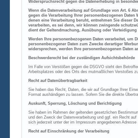
Widerspruchsrecht gegen die Datenerhebung in besonder
Wenn die Datenverarbeitung auf Grundlage von Art. 6 Abs.
gegen die Verarbeitung Ihrer personenbezogenen Daten Wi
denen eine Verarbeitung beruht, entnehmen Sie dieser D
verarbeiten, es sei denn, wir können zwingende schutzwü
dient der Geltendmachung, Ausübung oder Verteidigung 
Werden Ihre personenbezogenen Daten verarbeitet, um Dir
personenbezogener Daten zum Zwecke derartiger Werbung e
widersprechen, werden Ihre personenbezogenen Daten an
Beschwerderecht bei der zuständigen Aufsichtsbehörde
Im Falle von Verstößen gegen die DSGVO steht den Betroffene
Arbeitsplatzes oder des Orts des mutmaßlichen Verstoßes zu.
Recht auf Datenübertragbarkeit
Sie haben das Recht, Daten, die wir auf Grundlage Ihrer Einwi
Format aushändigen zu lassen. Sofern Sie die direkte Übertra
Auskunft, Sperrung, Löschung und Berichtigung
Sie haben im Rahmen der geltenden gesetzlichen Bestimmung
und den Zweck der Datenverarbeitung und ggf. ein Recht au
sich jederzeit unter der im Impressum angegebenen Adresse
Recht auf Einschränkung der Verarbeitung