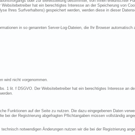
ionsvorgangs oder zur Bereitstellung bestimmter, von Ihnen erwünschter Funk
 Websitebetreiber hat ein berechtigtes Interesse an der Speicherung von Cooki
lyse Ihres Surfverhaltens) gespeichert werden, werden diese in dieser Datens
ormationen in so genannten Server-Log-Dateien, die Ihr Browser automatisch a
en wird nicht vorgenommen.
bs. 1 lit. f DSGVO. Der Websitebetreiber hat ein berechtigtes Interesse an de
 werden.
liche Funktionen auf der Seite zu nutzen. Die dazu eingegebenen Daten verw
 Die bei der Registrierung abgefragten Pflichtangaben müssen vollständig ang
 technisch notwendigen Änderungen nutzen wir die bei der Registrierung an