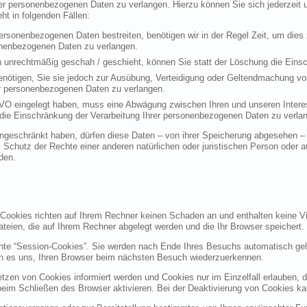
rer personenbezogenen Daten zu verlangen. Hierzu können Sie sich jederzei
t in folgenden Fällen:
personenbezogenen Daten bestreiten, benötigen wir in der Regel Zeit, um dies
sonenbezogenen Daten zu verlangen.
 unrechtmäßig geschah / geschieht, können Sie statt der Löschung die Einsc
nötigen, Sie sie jedoch zur Ausübung, Verteidigung oder Geltendmachung vo
er personenbezogenen Daten zu verlangen.
VO eingelegt haben, muss eine Abwägung zwischen Ihren und unseren Intere
die Einschränkung der Verarbeitung Ihrer personenbezogenen Daten zu verla
geschränkt haben, dürfen diese Daten – von ihrer Speicherung abgesehen – n
hutz der Rechte einer anderen natürlichen oder juristischen Person oder au
den.
 Cookies richten auf Ihrem Rechner keinen Schaden an und enthalten keine Vi
ateien, die auf Ihrem Rechner abgelegt werden und die Ihr Browser speichert.
nte “Session-Cookies”. Sie werden nach Ende Ihres Besuchs automatisch gel
en es uns, Ihren Browser beim nächsten Besuch wiederzuerkennen.
etzen von Cookies informiert werden und Cookies nur im Einzelfall erlauben, 
m Schließen des Browser aktivieren. Bei der Deaktivierung von Cookies kann