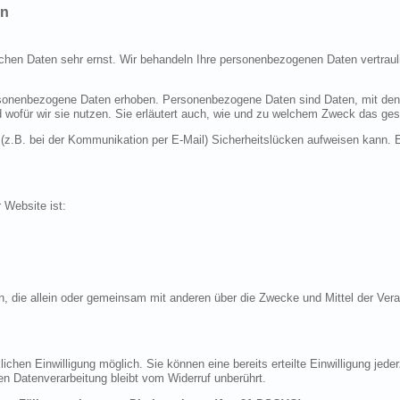
en
ichen Daten sehr ernst. Wir behandeln Ihre personenbezogenen Daten vertraul
nenbezogene Daten erhoben. Personenbezogene Daten sind Daten, mit denen S
d wofür wir sie nutzen. Sie erläutert auch, wie und zu welchem Zweck das ges
 (z.B. bei der Kommunikation per E-Mail) Sicherheitslücken aufweisen kann. E
r Website ist:
erson, die allein oder gemeinsam mit anderen über die Zwecke und Mittel der 
chen Einwilligung möglich. Sie können eine bereits erteilte Einwilligung jeder
en Datenverarbeitung bleibt vom Widerruf unberührt.