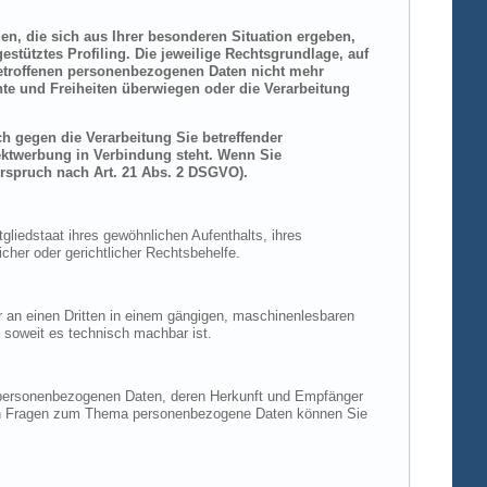
den, die sich aus Ihrer besonderen Situation ergeben,
stütztes Profiling. Die jeweilige Rechtsgrundlage, auf
betroffenen personenbezogenen Daten nicht mehr
hte und Freiheiten überwiegen oder die Verarbeitung
h gegen die Verarbeitung Sie betreffender
rektwerbung in Verbindung steht. Wenn Sie
rspruch nach Art. 21 Abs. 2 DSGVO).
liedstaat ihres gewöhnlichen Aufenthalts, ihres
her oder gerichtlicher Rechtsbehelfe.
der an einen Dritten in einem gängigen, maschinenlesbaren
, soweit es technisch machbar ist.
n personenbezogenen Daten, deren Herkunft und Empfänger
eren Fragen zum Thema personenbezogene Daten können Sie