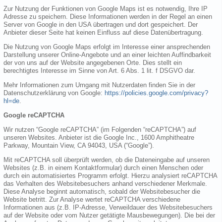
Zur Nutzung der Funktionen von Google Maps ist es notwendig, Ihre IP
Adresse zu speichern. Diese Informationen werden in der Regel an einen
Server von Google in den USA übertragen und dort gespeichert. Der
Anbieter dieser Seite hat keinen Einfluss auf diese Datenübertragung.
Die Nutzung von Google Maps erfolgt im Interesse einer ansprechenden
Darstellung unserer Online-Angebote und an einer leichten Auffindbarkeit
der von uns auf der Website angegebenen Orte. Dies stellt ein
berechtigtes Interesse im Sinne von Art. 6 Abs. 1 lit. f DSGVO dar.
Mehr Informationen zum Umgang mit Nutzerdaten finden Sie in der
Datenschutzerklärung von Google:
https://policies.google.com/privacy?
hl=de
.
Google reCAPTCHA
Wir nutzen “Google reCAPTCHA” (im Folgenden “reCAPTCHA”) auf
unseren Websites. Anbieter ist die Google Inc., 1600 Amphitheatre
Parkway, Mountain View, CA 94043, USA (“Google”).
Mit reCAPTCHA soll überprüft werden, ob die Dateneingabe auf unseren
Websites (z.B. in einem Kontaktformular) durch einen Menschen oder
durch ein automatisiertes Programm erfolgt. Hierzu analysiert reCAPTCHA
das Verhalten des Websitebesuchers anhand verschiedener Merkmale.
Diese Analyse beginnt automatisch, sobald der Websitebesucher die
Website betritt. Zur Analyse wertet reCAPTCHA verschiedene
Informationen aus (z.B. IP-Adresse, Verweildauer des Websitebesuchers
auf der Website oder vom Nutzer getätigte Mausbewegungen). Die bei der