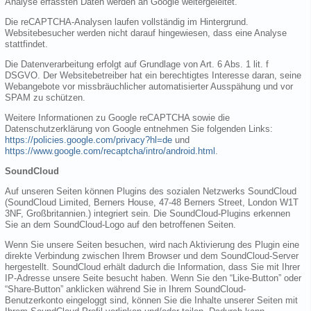
Analyse erfassten Daten werden an Google weitergeleitet.
Die reCAPTCHA-Analysen laufen vollständig im Hintergrund.
Websitebesucher werden nicht darauf hingewiesen, dass eine Analyse
stattfindet.
Die Datenverarbeitung erfolgt auf Grundlage von Art. 6 Abs. 1 lit. f
DSGVO. Der Websitebetreiber hat ein berechtigtes Interesse daran, seine
Webangebote vor missbräuchlicher automatisierter Ausspähung und vor
SPAM zu schützen.
Weitere Informationen zu Google reCAPTCHA sowie die
Datenschutzerklärung von Google entnehmen Sie folgenden Links:
https://policies.google.com/privacy?hl=de
und
https://www.google.com/recaptcha/intro/android.html
.
SoundCloud
Auf unseren Seiten können Plugins des sozialen Netzwerks SoundCloud
(SoundCloud Limited, Berners House, 47-48 Berners Street, London W1T
3NF, Großbritannien.) integriert sein. Die SoundCloud-Plugins erkennen
Sie an dem SoundCloud-Logo auf den betroffenen Seiten.
Wenn Sie unsere Seiten besuchen, wird nach Aktivierung des Plugin eine
direkte Verbindung zwischen Ihrem Browser und dem SoundCloud-Server
hergestellt. SoundCloud erhält dadurch die Information, dass Sie mit Ihrer
IP-Adresse unsere Seite besucht haben. Wenn Sie den “Like-Button” oder
“Share-Button” anklicken während Sie in Ihrem SoundCloud-
Benutzerkonto eingeloggt sind, können Sie die Inhalte unserer Seiten mit