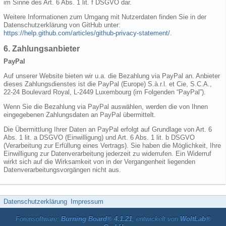
im Sinne des Art. 6 Abs. 1 lit. f DSGVO dar.
Weitere Informationen zum Umgang mit Nutzerdaten finden Sie in der
Datenschutzerklärung von GitHub unter:
https://help.github.com/articles/github-privacy-statement/
.
6. Zahlungsanbieter
PayPal
Auf unserer Website bieten wir u.a. die Bezahlung via PayPal an. Anbieter
dieses Zahlungsdienstes ist die PayPal (Europe) S.à.r.l. et Cie, S.C.A.,
22-24 Boulevard Royal, L-2449 Luxembourg (im Folgenden “PayPal”).
Wenn Sie die Bezahlung via PayPal auswählen, werden die von Ihnen
eingegebenen Zahlungsdaten an PayPal übermittelt.
Die Übermittlung Ihrer Daten an PayPal erfolgt auf Grundlage von Art. 6
Abs. 1 lit. a DSGVO (Einwilligung) und Art. 6 Abs. 1 lit. b DSGVO
(Verarbeitung zur Erfüllung eines Vertrags). Sie haben die Möglichkeit, Ihre
Einwilligung zur Datenverarbeitung jederzeit zu widerrufen. Ein Widerruf
wirkt sich auf die Wirksamkeit von in der Vergangenheit liegenden
Datenverarbeitungsvorgängen nicht aus.
Datenschutzerklärung
Impressum
Forensoftware:
Burning Board® 4.1.21
, entwickelt von
WoltLab®