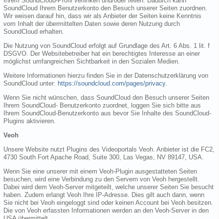
Ihrem SoundCloud-Profil verlinken und/oder teilen. Dadurch kann
SoundCloud Ihrem Benutzerkonto den Besuch unserer Seiten zuordnen.
Wir weisen darauf hin, dass wir als Anbieter der Seiten keine Kenntnis
vom Inhalt der übermittelten Daten sowie deren Nutzung durch
SoundCloud erhalten.
Die Nutzung von SoundCloud erfolgt auf Grundlage des Art. 6 Abs. 1 lit. f
DSGVO. Der Websitebetreiber hat ein berechtigtes Interesse an einer
möglichst umfangreichen Sichtbarkeit in den Sozialen Medien.
Weitere Informationen hierzu finden Sie in der Datenschutzerklärung von
SoundCloud unter:
https://soundcloud.com/pages/privacy
.
Wenn Sie nicht wünschen, dass SoundCloud den Besuch unserer Seiten
Ihrem SoundCloud- Benutzerkonto zuordnet, loggen Sie sich bitte aus
Ihrem SoundCloud-Benutzerkonto aus bevor Sie Inhalte des SoundCloud-
Plugins aktivieren.
Veoh
Unsere Website nutzt Plugins des Videoportals Veoh. Anbieter ist die FC2,
4730 South Fort Apache Road, Suite 300, Las Vegas, NV 89147, USA.
Wenn Sie eine unserer mit einem Veoh-Plugin ausgestatteten Seiten
besuchen, wird eine Verbindung zu den Servern von Veoh hergestellt.
Dabei wird dem Veoh-Server mitgeteilt, welche unserer Seiten Sie besucht
haben. Zudem erlangt Veoh Ihre IP-Adresse. Dies gilt auch dann, wenn
Sie nicht bei Veoh eingeloggt sind oder keinen Account bei Veoh besitzen.
Die von Veoh erfassten Informationen werden an den Veoh-Server in den
USA übermittelt.