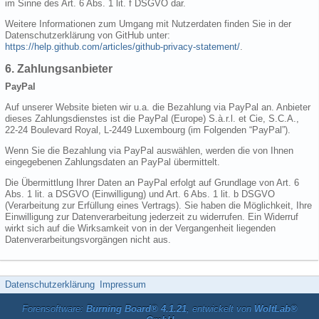
im Sinne des Art. 6 Abs. 1 lit. f DSGVO dar.
Weitere Informationen zum Umgang mit Nutzerdaten finden Sie in der
Datenschutzerklärung von GitHub unter:
https://help.github.com/articles/github-privacy-statement/
.
6. Zahlungsanbieter
PayPal
Auf unserer Website bieten wir u.a. die Bezahlung via PayPal an. Anbieter
dieses Zahlungsdienstes ist die PayPal (Europe) S.à.r.l. et Cie, S.C.A.,
22-24 Boulevard Royal, L-2449 Luxembourg (im Folgenden “PayPal”).
Wenn Sie die Bezahlung via PayPal auswählen, werden die von Ihnen
eingegebenen Zahlungsdaten an PayPal übermittelt.
Die Übermittlung Ihrer Daten an PayPal erfolgt auf Grundlage von Art. 6
Abs. 1 lit. a DSGVO (Einwilligung) und Art. 6 Abs. 1 lit. b DSGVO
(Verarbeitung zur Erfüllung eines Vertrags). Sie haben die Möglichkeit, Ihre
Einwilligung zur Datenverarbeitung jederzeit zu widerrufen. Ein Widerruf
wirkt sich auf die Wirksamkeit von in der Vergangenheit liegenden
Datenverarbeitungsvorgängen nicht aus.
Datenschutzerklärung
Impressum
Forensoftware:
Burning Board® 4.1.21
, entwickelt von
WoltLab®