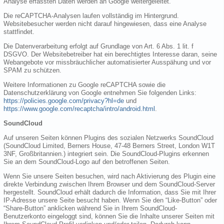
Analyse erfassten Daten werden an Google weitergeleitet.
Die reCAPTCHA-Analysen laufen vollständig im Hintergrund.
Websitebesucher werden nicht darauf hingewiesen, dass eine Analyse
stattfindet.
Die Datenverarbeitung erfolgt auf Grundlage von Art. 6 Abs. 1 lit. f
DSGVO. Der Websitebetreiber hat ein berechtigtes Interesse daran, seine
Webangebote vor missbräuchlicher automatisierter Ausspähung und vor
SPAM zu schützen.
Weitere Informationen zu Google reCAPTCHA sowie die
Datenschutzerklärung von Google entnehmen Sie folgenden Links:
https://policies.google.com/privacy?hl=de
und
https://www.google.com/recaptcha/intro/android.html
.
SoundCloud
Auf unseren Seiten können Plugins des sozialen Netzwerks SoundCloud
(SoundCloud Limited, Berners House, 47-48 Berners Street, London W1T
3NF, Großbritannien.) integriert sein. Die SoundCloud-Plugins erkennen
Sie an dem SoundCloud-Logo auf den betroffenen Seiten.
Wenn Sie unsere Seiten besuchen, wird nach Aktivierung des Plugin eine
direkte Verbindung zwischen Ihrem Browser und dem SoundCloud-Server
hergestellt. SoundCloud erhält dadurch die Information, dass Sie mit Ihrer
IP-Adresse unsere Seite besucht haben. Wenn Sie den “Like-Button” oder
“Share-Button” anklicken während Sie in Ihrem SoundCloud-
Benutzerkonto eingeloggt sind, können Sie die Inhalte unserer Seiten mit