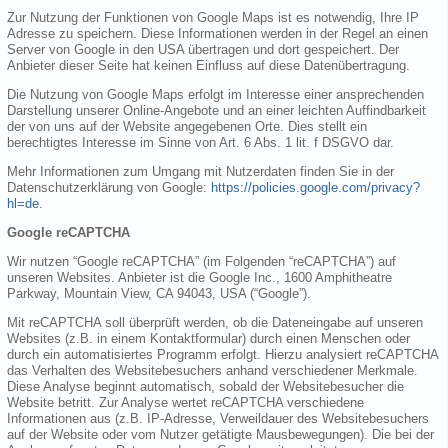
Zur Nutzung der Funktionen von Google Maps ist es notwendig, Ihre IP
Adresse zu speichern. Diese Informationen werden in der Regel an einen
Server von Google in den USA übertragen und dort gespeichert. Der
Anbieter dieser Seite hat keinen Einfluss auf diese Datenübertragung.
Die Nutzung von Google Maps erfolgt im Interesse einer ansprechenden
Darstellung unserer Online-Angebote und an einer leichten Auffindbarkeit
der von uns auf der Website angegebenen Orte. Dies stellt ein
berechtigtes Interesse im Sinne von Art. 6 Abs. 1 lit. f DSGVO dar.
Mehr Informationen zum Umgang mit Nutzerdaten finden Sie in der
Datenschutzerklärung von Google:
https://policies.google.com/privacy?
hl=de
.
Google reCAPTCHA
Wir nutzen “Google reCAPTCHA” (im Folgenden “reCAPTCHA”) auf
unseren Websites. Anbieter ist die Google Inc., 1600 Amphitheatre
Parkway, Mountain View, CA 94043, USA (“Google”).
Mit reCAPTCHA soll überprüft werden, ob die Dateneingabe auf unseren
Websites (z.B. in einem Kontaktformular) durch einen Menschen oder
durch ein automatisiertes Programm erfolgt. Hierzu analysiert reCAPTCHA
das Verhalten des Websitebesuchers anhand verschiedener Merkmale.
Diese Analyse beginnt automatisch, sobald der Websitebesucher die
Website betritt. Zur Analyse wertet reCAPTCHA verschiedene
Informationen aus (z.B. IP-Adresse, Verweildauer des Websitebesuchers
auf der Website oder vom Nutzer getätigte Mausbewegungen). Die bei der