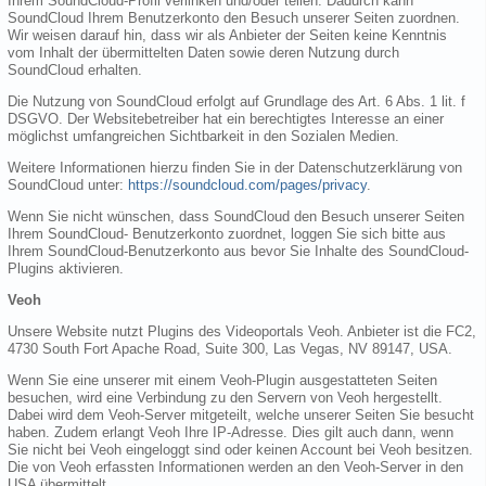
Ihrem SoundCloud-Profil verlinken und/oder teilen. Dadurch kann
SoundCloud Ihrem Benutzerkonto den Besuch unserer Seiten zuordnen.
Wir weisen darauf hin, dass wir als Anbieter der Seiten keine Kenntnis
vom Inhalt der übermittelten Daten sowie deren Nutzung durch
SoundCloud erhalten.
Die Nutzung von SoundCloud erfolgt auf Grundlage des Art. 6 Abs. 1 lit. f
DSGVO. Der Websitebetreiber hat ein berechtigtes Interesse an einer
möglichst umfangreichen Sichtbarkeit in den Sozialen Medien.
Weitere Informationen hierzu finden Sie in der Datenschutzerklärung von
SoundCloud unter:
https://soundcloud.com/pages/privacy
.
Wenn Sie nicht wünschen, dass SoundCloud den Besuch unserer Seiten
Ihrem SoundCloud- Benutzerkonto zuordnet, loggen Sie sich bitte aus
Ihrem SoundCloud-Benutzerkonto aus bevor Sie Inhalte des SoundCloud-
Plugins aktivieren.
Veoh
Unsere Website nutzt Plugins des Videoportals Veoh. Anbieter ist die FC2,
4730 South Fort Apache Road, Suite 300, Las Vegas, NV 89147, USA.
Wenn Sie eine unserer mit einem Veoh-Plugin ausgestatteten Seiten
besuchen, wird eine Verbindung zu den Servern von Veoh hergestellt.
Dabei wird dem Veoh-Server mitgeteilt, welche unserer Seiten Sie besucht
haben. Zudem erlangt Veoh Ihre IP-Adresse. Dies gilt auch dann, wenn
Sie nicht bei Veoh eingeloggt sind oder keinen Account bei Veoh besitzen.
Die von Veoh erfassten Informationen werden an den Veoh-Server in den
USA übermittelt.