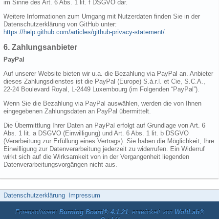
im Sinne des Art. 6 Abs. 1 lit. f DSGVO dar.
Weitere Informationen zum Umgang mit Nutzerdaten finden Sie in der
Datenschutzerklärung von GitHub unter:
https://help.github.com/articles/github-privacy-statement/
.
6. Zahlungsanbieter
PayPal
Auf unserer Website bieten wir u.a. die Bezahlung via PayPal an. Anbieter
dieses Zahlungsdienstes ist die PayPal (Europe) S.à.r.l. et Cie, S.C.A.,
22-24 Boulevard Royal, L-2449 Luxembourg (im Folgenden “PayPal”).
Wenn Sie die Bezahlung via PayPal auswählen, werden die von Ihnen
eingegebenen Zahlungsdaten an PayPal übermittelt.
Die Übermittlung Ihrer Daten an PayPal erfolgt auf Grundlage von Art. 6
Abs. 1 lit. a DSGVO (Einwilligung) und Art. 6 Abs. 1 lit. b DSGVO
(Verarbeitung zur Erfüllung eines Vertrags). Sie haben die Möglichkeit, Ihre
Einwilligung zur Datenverarbeitung jederzeit zu widerrufen. Ein Widerruf
wirkt sich auf die Wirksamkeit von in der Vergangenheit liegenden
Datenverarbeitungsvorgängen nicht aus.
Datenschutzerklärung
Impressum
Forensoftware:
Burning Board® 4.1.21
, entwickelt von
WoltLab®