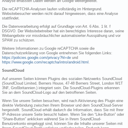
Analyse erfassten Daten werden an Google weitergeleitet.
Die reCAPTCHA-Analysen laufen vollständig im Hintergrund.
Websitebesucher werden nicht darauf hingewiesen, dass eine Analyse
stattfindet.
Die Datenverarbeitung erfolgt auf Grundlage von Art. 6 Abs. 1 lit. f
DSGVO. Der Websitebetreiber hat ein berechtigtes Interesse daran, seine
Webangebote vor missbräuchlicher automatisierter Ausspähung und vor
SPAM zu schützen.
Weitere Informationen zu Google reCAPTCHA sowie die
Datenschutzerklärung von Google entnehmen Sie folgenden Links:
https://policies.google.com/privacy?hl=de
und
https://www.google.com/recaptcha/intro/android.html
.
SoundCloud
Auf unseren Seiten können Plugins des sozialen Netzwerks SoundCloud
(SoundCloud Limited, Berners House, 47-48 Berners Street, London W1T
3NF, Großbritannien.) integriert sein. Die SoundCloud-Plugins erkennen
Sie an dem SoundCloud-Logo auf den betroffenen Seiten.
Wenn Sie unsere Seiten besuchen, wird nach Aktivierung des Plugin eine
direkte Verbindung zwischen Ihrem Browser und dem SoundCloud-Server
hergestellt. SoundCloud erhält dadurch die Information, dass Sie mit Ihrer
IP-Adresse unsere Seite besucht haben. Wenn Sie den “Like-Button” oder
“Share-Button” anklicken während Sie in Ihrem SoundCloud-
Benutzerkonto eingeloggt sind, können Sie die Inhalte unserer Seiten mit