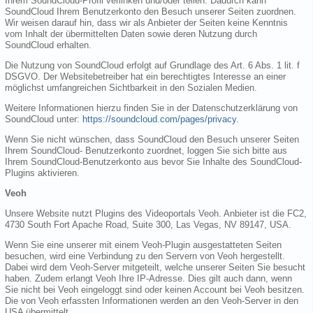
Ihrem SoundCloud-Profil verlinken und/oder teilen. Dadurch kann
SoundCloud Ihrem Benutzerkonto den Besuch unserer Seiten zuordnen.
Wir weisen darauf hin, dass wir als Anbieter der Seiten keine Kenntnis
vom Inhalt der übermittelten Daten sowie deren Nutzung durch
SoundCloud erhalten.
Die Nutzung von SoundCloud erfolgt auf Grundlage des Art. 6 Abs. 1 lit. f
DSGVO. Der Websitebetreiber hat ein berechtigtes Interesse an einer
möglichst umfangreichen Sichtbarkeit in den Sozialen Medien.
Weitere Informationen hierzu finden Sie in der Datenschutzerklärung von
SoundCloud unter:
https://soundcloud.com/pages/privacy
.
Wenn Sie nicht wünschen, dass SoundCloud den Besuch unserer Seiten
Ihrem SoundCloud- Benutzerkonto zuordnet, loggen Sie sich bitte aus
Ihrem SoundCloud-Benutzerkonto aus bevor Sie Inhalte des SoundCloud-
Plugins aktivieren.
Veoh
Unsere Website nutzt Plugins des Videoportals Veoh. Anbieter ist die FC2,
4730 South Fort Apache Road, Suite 300, Las Vegas, NV 89147, USA.
Wenn Sie eine unserer mit einem Veoh-Plugin ausgestatteten Seiten
besuchen, wird eine Verbindung zu den Servern von Veoh hergestellt.
Dabei wird dem Veoh-Server mitgeteilt, welche unserer Seiten Sie besucht
haben. Zudem erlangt Veoh Ihre IP-Adresse. Dies gilt auch dann, wenn
Sie nicht bei Veoh eingeloggt sind oder keinen Account bei Veoh besitzen.
Die von Veoh erfassten Informationen werden an den Veoh-Server in den
USA übermittelt.