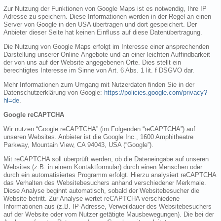
Zur Nutzung der Funktionen von Google Maps ist es notwendig, Ihre IP
Adresse zu speichern. Diese Informationen werden in der Regel an einen
Server von Google in den USA übertragen und dort gespeichert. Der
Anbieter dieser Seite hat keinen Einfluss auf diese Datenübertragung.
Die Nutzung von Google Maps erfolgt im Interesse einer ansprechenden
Darstellung unserer Online-Angebote und an einer leichten Auffindbarkeit
der von uns auf der Website angegebenen Orte. Dies stellt ein
berechtigtes Interesse im Sinne von Art. 6 Abs. 1 lit. f DSGVO dar.
Mehr Informationen zum Umgang mit Nutzerdaten finden Sie in der
Datenschutzerklärung von Google:
https://policies.google.com/privacy?
hl=de
.
Google reCAPTCHA
Wir nutzen “Google reCAPTCHA” (im Folgenden “reCAPTCHA”) auf
unseren Websites. Anbieter ist die Google Inc., 1600 Amphitheatre
Parkway, Mountain View, CA 94043, USA (“Google”).
Mit reCAPTCHA soll überprüft werden, ob die Dateneingabe auf unseren
Websites (z.B. in einem Kontaktformular) durch einen Menschen oder
durch ein automatisiertes Programm erfolgt. Hierzu analysiert reCAPTCHA
das Verhalten des Websitebesuchers anhand verschiedener Merkmale.
Diese Analyse beginnt automatisch, sobald der Websitebesucher die
Website betritt. Zur Analyse wertet reCAPTCHA verschiedene
Informationen aus (z.B. IP-Adresse, Verweildauer des Websitebesuchers
auf der Website oder vom Nutzer getätigte Mausbewegungen). Die bei der