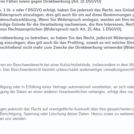
en Fällen sowie gegen Direktwerbung (Art. 21 DSGVO)
 1 lit. e oder f DSGVO erfolgt, haben Sie jederzeit das Recht, aus Grün
derspruch einzulegen; dies gilt auch für ein auf diese Bestimmungen ge
atenschutzerklärung. Wenn Sie Widerspruch einlegen, werden wir Ihre 
rdige Gründe für die Verarbeitung nachweisen, die Ihre Interessen, Rec
von Rechtsansprüchen (Widerspruch nach Art. 21 Abs. 1 DSGVO).
ektwerbung zu betreiben, so haben Sie das Recht, jederzeit Widerspruc
inzulegen; dies gilt auch für das Profiling, soweit es mit solcher Di
schließend nicht mehr zum Zwecke der Direktwerbung verwendet (Wide
n ein Beschwerderecht bei einer Aufsichtsbehörde, insbesondere in dem Mitg
 Das Beschwerderecht besteht unbeschadet anderweitiger verwaltungsrechtlic
lligung oder in Erfüllung eines Vertrags automatisiert verarbeiten, an sich o
gung der Daten an einen anderen Verantwortlichen verlangen, erfolgt dies nur
en jederzeit das Recht auf unentgeltliche Auskunft über Ihre gespeicherte
f Berichtigung, Sperrung oder Löschung dieser Daten. Hierzu sowie zu weit
 an uns wenden.