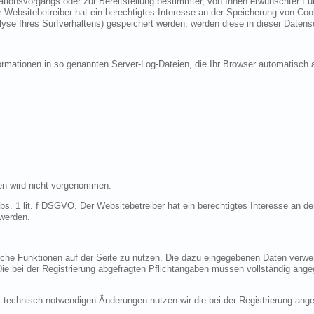
ionsvorgangs oder zur Bereitstellung bestimmter, von Ihnen erwünschter Funk
 Websitebetreiber hat ein berechtigtes Interesse an der Speicherung von Cooki
lyse Ihres Surfverhaltens) gespeichert werden, werden diese in dieser Datens
ormationen in so genannten Server-Log-Dateien, die Ihr Browser automatisch a
en wird nicht vorgenommen.
bs. 1 lit. f DSGVO. Der Websitebetreiber hat ein berechtigtes Interesse an de
 werden.
liche Funktionen auf der Seite zu nutzen. Die dazu eingegebenen Daten verw
 Die bei der Registrierung abgefragten Pflichtangaben müssen vollständig ang
 technisch notwendigen Änderungen nutzen wir die bei der Registrierung an