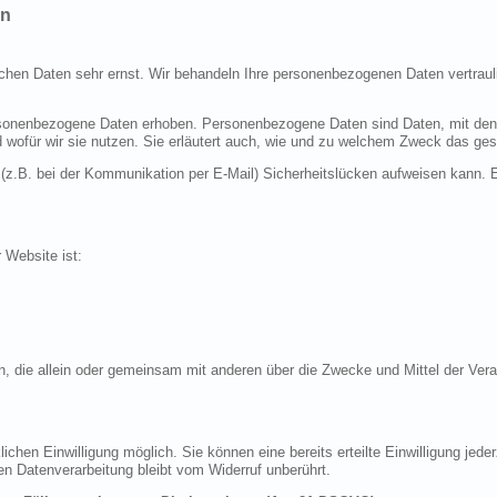
en
ichen Daten sehr ernst. Wir behandeln Ihre personenbezogenen Daten vertraul
nenbezogene Daten erhoben. Personenbezogene Daten sind Daten, mit denen S
d wofür wir sie nutzen. Sie erläutert auch, wie und zu welchem Zweck das ges
 (z.B. bei der Kommunikation per E-Mail) Sicherheitslücken aufweisen kann. E
r Website ist:
erson, die allein oder gemeinsam mit anderen über die Zwecke und Mittel der 
chen Einwilligung möglich. Sie können eine bereits erteilte Einwilligung jeder
en Datenverarbeitung bleibt vom Widerruf unberührt.