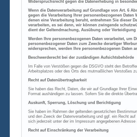
Widerspruchsrecht gegen die Datenerhebung in besonder
Wenn die Datenverarbeitung auf Grundlage von Art. 6 Abs.
gegen die Verarbeitung Ihrer personenbezogenen Daten Wi
denen eine Verarbeitung beruht, entnehmen Sie dieser D
verarbeiten, es sei denn, wir können zwingende schutzwü
dient der Geltendmachung, Ausübung oder Verteidigung 
Werden Ihre personenbezogenen Daten verarbeitet, um Dir
personenbezogener Daten zum Zwecke derartiger Werbung e
widersprechen, werden Ihre personenbezogenen Daten an
Beschwerderecht bei der zuständigen Aufsichtsbehörde
Im Falle von Verstößen gegen die DSGVO steht den Betroffene
Arbeitsplatzes oder des Orts des mutmaßlichen Verstoßes zu.
Recht auf Datenübertragbarkeit
Sie haben das Recht, Daten, die wir auf Grundlage Ihrer Einwi
Format aushändigen zu lassen. Sofern Sie die direkte Übertra
Auskunft, Sperrung, Löschung und Berichtigung
Sie haben im Rahmen der geltenden gesetzlichen Bestimmung
und den Zweck der Datenverarbeitung und ggf. ein Recht au
sich jederzeit unter der im Impressum angegebenen Adresse
Recht auf Einschränkung der Verarbeitung