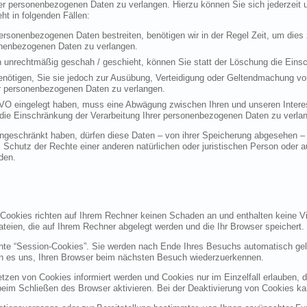
rer personenbezogenen Daten zu verlangen. Hierzu können Sie sich jederzei
t in folgenden Fällen:
personenbezogenen Daten bestreiten, benötigen wir in der Regel Zeit, um dies
sonenbezogenen Daten zu verlangen.
 unrechtmäßig geschah / geschieht, können Sie statt der Löschung die Einsc
nötigen, Sie sie jedoch zur Ausübung, Verteidigung oder Geltendmachung vo
er personenbezogenen Daten zu verlangen.
VO eingelegt haben, muss eine Abwägung zwischen Ihren und unseren Intere
die Einschränkung der Verarbeitung Ihrer personenbezogenen Daten zu verla
geschränkt haben, dürfen diese Daten – von ihrer Speicherung abgesehen – n
hutz der Rechte einer anderen natürlichen oder juristischen Person oder au
den.
 Cookies richten auf Ihrem Rechner keinen Schaden an und enthalten keine Vi
ateien, die auf Ihrem Rechner abgelegt werden und die Ihr Browser speichert.
nte “Session-Cookies”. Sie werden nach Ende Ihres Besuchs automatisch gel
en es uns, Ihren Browser beim nächsten Besuch wiederzuerkennen.
etzen von Cookies informiert werden und Cookies nur im Einzelfall erlauben, 
m Schließen des Browser aktivieren. Bei der Deaktivierung von Cookies kann