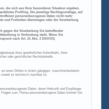
den, die sich aus Ihrer besonderen Situation ergeben,
stütztes Profiling. Die jeweilige Rechtsgrundlage, auf
betroffenen personenbezogenen Daten nicht mehr
hte und Freiheiten überwiegen oder die Verarbeitung
h gegen die Verarbeitung Sie betreffender
rektwerbung in Verbindung steht. Wenn Sie
rspruch nach Art. 21 Abs. 2 DSGVO).
liedstaat ihres gewöhnlichen Aufenthalts, ihres
her oder gerichtlicher Rechtsbehelfe.
der an einen Dritten in einem gängigen, maschinenlesbaren
, soweit es technisch machbar ist.
n personenbezogenen Daten, deren Herkunft und Empfänger
eren Fragen zum Thema personenbezogene Daten können Sie