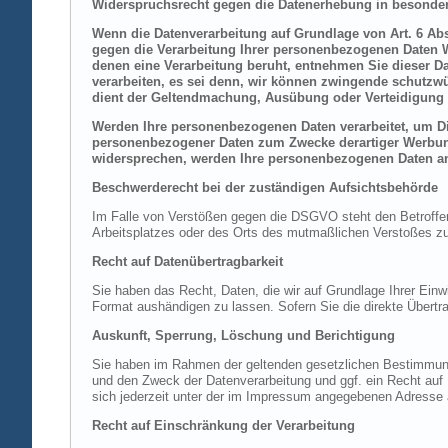
Widerspruchsrecht gegen die Datenerhebung in besonder
Wenn die Datenverarbeitung auf Grundlage von Art. 6 Abs.
gegen die Verarbeitung Ihrer personenbezogenen Daten Wi
denen eine Verarbeitung beruht, entnehmen Sie dieser D
verarbeiten, es sei denn, wir können zwingende schutzwü
dient der Geltendmachung, Ausübung oder Verteidigung 
Werden Ihre personenbezogenen Daten verarbeitet, um Dir
personenbezogener Daten zum Zwecke derartiger Werbung e
widersprechen, werden Ihre personenbezogenen Daten an
Beschwerderecht bei der zuständigen Aufsichtsbehörde
Im Falle von Verstößen gegen die DSGVO steht den Betroffene
Arbeitsplatzes oder des Orts des mutmaßlichen Verstoßes zu.
Recht auf Datenübertragbarkeit
Sie haben das Recht, Daten, die wir auf Grundlage Ihrer Einwi
Format aushändigen zu lassen. Sofern Sie die direkte Übertra
Auskunft, Sperrung, Löschung und Berichtigung
Sie haben im Rahmen der geltenden gesetzlichen Bestimmung
und den Zweck der Datenverarbeitung und ggf. ein Recht au
sich jederzeit unter der im Impressum angegebenen Adresse
Recht auf Einschränkung der Verarbeitung