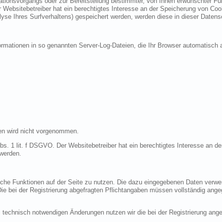
ionsvorgangs oder zur Bereitstellung bestimmter, von Ihnen erwünschter Funk
 Websitebetreiber hat ein berechtigtes Interesse an der Speicherung von Cooki
lyse Ihres Surfverhaltens) gespeichert werden, werden diese in dieser Datens
ormationen in so genannten Server-Log-Dateien, die Ihr Browser automatisch a
en wird nicht vorgenommen.
bs. 1 lit. f DSGVO. Der Websitebetreiber hat ein berechtigtes Interesse an de
 werden.
liche Funktionen auf der Seite zu nutzen. Die dazu eingegebenen Daten verw
 Die bei der Registrierung abgefragten Pflichtangaben müssen vollständig ang
 technisch notwendigen Änderungen nutzen wir die bei der Registrierung an