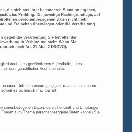
den, die sich aus Ihrer besonderen Situation ergeben,
stütztes Profiling. Die jeweilige Rechtsgrundlage, auf
betroffenen personenbezogenen Daten nicht mehr
hte und Freiheiten überwiegen oder die Verarbeitung
h gegen die Verarbeitung Sie betreffender
rektwerbung in Verbindung steht. Wenn Sie
rspruch nach Art. 21 Abs. 2 DSGVO).
liedstaat ihres gewöhnlichen Aufenthalts, ihres
her oder gerichtlicher Rechtsbehelfe.
der an einen Dritten in einem gängigen, maschinenlesbaren
, soweit es technisch machbar ist.
n personenbezogenen Daten, deren Herkunft und Empfänger
eren Fragen zum Thema personenbezogene Daten können Sie