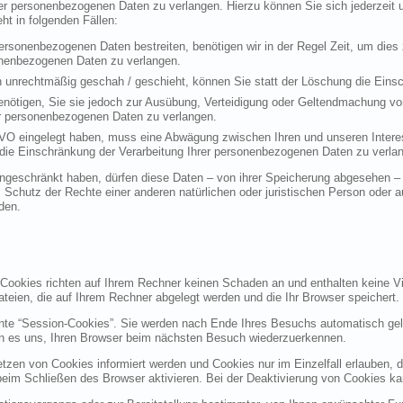
rer personenbezogenen Daten zu verlangen. Hierzu können Sie sich jederzei
t in folgenden Fällen:
personenbezogenen Daten bestreiten, benötigen wir in der Regel Zeit, um dies
sonenbezogenen Daten zu verlangen.
 unrechtmäßig geschah / geschieht, können Sie statt der Löschung die Einsc
nötigen, Sie sie jedoch zur Ausübung, Verteidigung oder Geltendmachung vo
er personenbezogenen Daten zu verlangen.
VO eingelegt haben, muss eine Abwägung zwischen Ihren und unseren Intere
die Einschränkung der Verarbeitung Ihrer personenbezogenen Daten zu verla
geschränkt haben, dürfen diese Daten – von ihrer Speicherung abgesehen – n
hutz der Rechte einer anderen natürlichen oder juristischen Person oder au
den.
 Cookies richten auf Ihrem Rechner keinen Schaden an und enthalten keine Vi
ateien, die auf Ihrem Rechner abgelegt werden und die Ihr Browser speichert.
nte “Session-Cookies”. Sie werden nach Ende Ihres Besuchs automatisch gel
en es uns, Ihren Browser beim nächsten Besuch wiederzuerkennen.
etzen von Cookies informiert werden und Cookies nur im Einzelfall erlauben, 
m Schließen des Browser aktivieren. Bei der Deaktivierung von Cookies kann