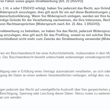
en Fällen sowie gegen Direktwerbung (Art. 21 DSGVO)
 1 lit. e oder f DSGVO erfolgt, haben Sie jederzeit das Recht, aus Grün
derspruch einzulegen; dies gilt auch für ein auf diese Bestimmungen ge
atenschutzerklärung. Wenn Sie Widerspruch einlegen, werden wir Ihre 
rdige Gründe für die Verarbeitung nachweisen, die Ihre Interessen, Rec
von Rechtsansprüchen (Widerspruch nach Art. 21 Abs. 1 DSGVO).
ektwerbung zu betreiben, so haben Sie das Recht, jederzeit Widerspruc
inzulegen; dies gilt auch für das Profiling, soweit es mit solcher Di
schließend nicht mehr zum Zwecke der Direktwerbung verwendet (Wide
n ein Beschwerderecht bei einer Aufsichtsbehörde, insbesondere in dem Mitg
 Das Beschwerderecht besteht unbeschadet anderweitiger verwaltungsrechtlic
lligung oder in Erfüllung eines Vertrags automatisiert verarbeiten, an sich o
gung der Daten an einen anderen Verantwortlichen verlangen, erfolgt dies nur
en jederzeit das Recht auf unentgeltliche Auskunft über Ihre gespeicherte
f Berichtigung, Sperrung oder Löschung dieser Daten. Hierzu sowie zu weit
 an uns wenden.