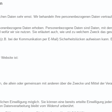
en
ichen Daten sehr ernst. Wir behandeln Ihre personenbezogenen Daten vertraul
nenbezogene Daten erhoben. Personenbezogene Daten sind Daten, mit denen S
d wofür wir sie nutzen. Sie erläutert auch, wie und zu welchem Zweck das ges
 (z.B. bei der Kommunikation per E-Mail) Sicherheitslücken aufweisen kann. E
r Website ist:
erson, die allein oder gemeinsam mit anderen über die Zwecke und Mittel der 
chen Einwilligung möglich. Sie können eine bereits erteilte Einwilligung jeder
en Datenverarbeitung bleibt vom Widerruf unberührt.