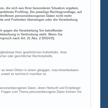
den, die sich aus Ihrer besonderen Situation ergeben,
stütztes Profiling. Die jeweilige Rechtsgrundlage, auf
betroffenen personenbezogenen Daten nicht mehr
hte und Freiheiten überwiegen oder die Verarbeitung
h gegen die Verarbeitung Sie betreffender
rektwerbung in Verbindung steht. Wenn Sie
rspruch nach Art. 21 Abs. 2 DSGVO).
liedstaat ihres gewöhnlichen Aufenthalts, ihres
her oder gerichtlicher Rechtsbehelfe.
der an einen Dritten in einem gängigen, maschinenlesbaren
, soweit es technisch machbar ist.
n personenbezogenen Daten, deren Herkunft und Empfänger
eren Fragen zum Thema personenbezogene Daten können Sie