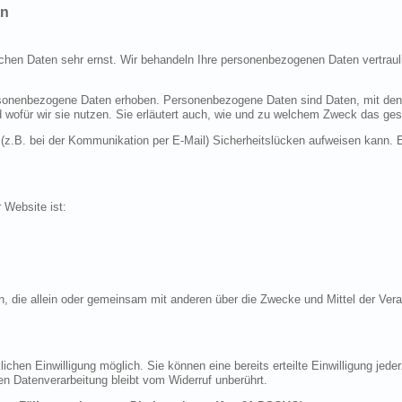
en
ichen Daten sehr ernst. Wir behandeln Ihre personenbezogenen Daten vertraul
nenbezogene Daten erhoben. Personenbezogene Daten sind Daten, mit denen S
d wofür wir sie nutzen. Sie erläutert auch, wie und zu welchem Zweck das ges
 (z.B. bei der Kommunikation per E-Mail) Sicherheitslücken aufweisen kann. E
r Website ist:
erson, die allein oder gemeinsam mit anderen über die Zwecke und Mittel der 
chen Einwilligung möglich. Sie können eine bereits erteilte Einwilligung jeder
en Datenverarbeitung bleibt vom Widerruf unberührt.