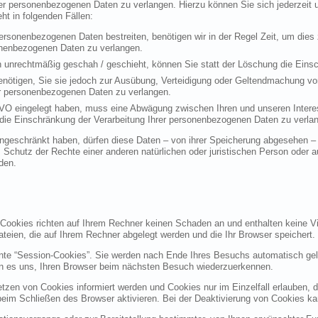
rer personenbezogenen Daten zu verlangen. Hierzu können Sie sich jederzei
t in folgenden Fällen:
personenbezogenen Daten bestreiten, benötigen wir in der Regel Zeit, um dies
sonenbezogenen Daten zu verlangen.
 unrechtmäßig geschah / geschieht, können Sie statt der Löschung die Einsc
nötigen, Sie sie jedoch zur Ausübung, Verteidigung oder Geltendmachung vo
er personenbezogenen Daten zu verlangen.
VO eingelegt haben, muss eine Abwägung zwischen Ihren und unseren Intere
die Einschränkung der Verarbeitung Ihrer personenbezogenen Daten zu verla
geschränkt haben, dürfen diese Daten – von ihrer Speicherung abgesehen – n
hutz der Rechte einer anderen natürlichen oder juristischen Person oder au
den.
 Cookies richten auf Ihrem Rechner keinen Schaden an und enthalten keine Vi
ateien, die auf Ihrem Rechner abgelegt werden und die Ihr Browser speichert.
nte “Session-Cookies”. Sie werden nach Ende Ihres Besuchs automatisch gel
en es uns, Ihren Browser beim nächsten Besuch wiederzuerkennen.
etzen von Cookies informiert werden und Cookies nur im Einzelfall erlauben, 
m Schließen des Browser aktivieren. Bei der Deaktivierung von Cookies kann