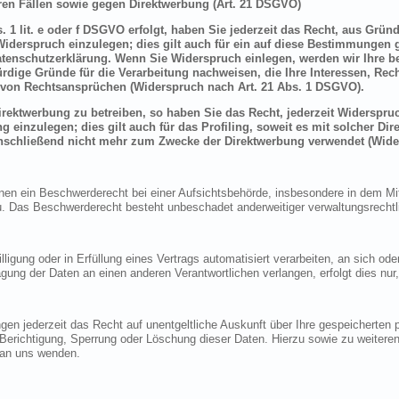
en Fällen sowie gegen Direktwerbung (Art. 21 DSGVO)
 1 lit. e oder f DSGVO erfolgt, haben Sie jederzeit das Recht, aus Grün
derspruch einzulegen; dies gilt auch für ein auf diese Bestimmungen ge
atenschutzerklärung. Wenn Sie Widerspruch einlegen, werden wir Ihre 
rdige Gründe für die Verarbeitung nachweisen, die Ihre Interessen, Rec
von Rechtsansprüchen (Widerspruch nach Art. 21 Abs. 1 DSGVO).
ektwerbung zu betreiben, so haben Sie das Recht, jederzeit Widerspruc
inzulegen; dies gilt auch für das Profiling, soweit es mit solcher Di
schließend nicht mehr zum Zwecke der Direktwerbung verwendet (Wide
n ein Beschwerderecht bei einer Aufsichtsbehörde, insbesondere in dem Mitg
 Das Beschwerderecht besteht unbeschadet anderweitiger verwaltungsrechtlic
lligung oder in Erfüllung eines Vertrags automatisiert verarbeiten, an sich o
gung der Daten an einen anderen Verantwortlichen verlangen, erfolgt dies nur
en jederzeit das Recht auf unentgeltliche Auskunft über Ihre gespeicherte
f Berichtigung, Sperrung oder Löschung dieser Daten. Hierzu sowie zu weit
 an uns wenden.