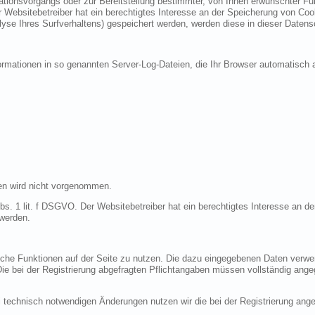
ionsvorgangs oder zur Bereitstellung bestimmter, von Ihnen erwünschter Funk
 Websitebetreiber hat ein berechtigtes Interesse an der Speicherung von Cooki
lyse Ihres Surfverhaltens) gespeichert werden, werden diese in dieser Datens
ormationen in so genannten Server-Log-Dateien, die Ihr Browser automatisch a
en wird nicht vorgenommen.
bs. 1 lit. f DSGVO. Der Websitebetreiber hat ein berechtigtes Interesse an de
 werden.
liche Funktionen auf der Seite zu nutzen. Die dazu eingegebenen Daten verw
 Die bei der Registrierung abgefragten Pflichtangaben müssen vollständig ang
 technisch notwendigen Änderungen nutzen wir die bei der Registrierung an