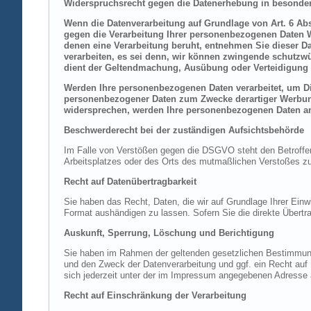
Widerspruchsrecht gegen die Datenerhebung in besonder
Wenn die Datenverarbeitung auf Grundlage von Art. 6 Abs.
gegen die Verarbeitung Ihrer personenbezogenen Daten Wi
denen eine Verarbeitung beruht, entnehmen Sie dieser D
verarbeiten, es sei denn, wir können zwingende schutzwü
dient der Geltendmachung, Ausübung oder Verteidigung 
Werden Ihre personenbezogenen Daten verarbeitet, um Dir
personenbezogener Daten zum Zwecke derartiger Werbung e
widersprechen, werden Ihre personenbezogenen Daten an
Beschwerderecht bei der zuständigen Aufsichtsbehörde
Im Falle von Verstößen gegen die DSGVO steht den Betroffene
Arbeitsplatzes oder des Orts des mutmaßlichen Verstoßes zu.
Recht auf Datenübertragbarkeit
Sie haben das Recht, Daten, die wir auf Grundlage Ihrer Einwi
Format aushändigen zu lassen. Sofern Sie die direkte Übertra
Auskunft, Sperrung, Löschung und Berichtigung
Sie haben im Rahmen der geltenden gesetzlichen Bestimmung
und den Zweck der Datenverarbeitung und ggf. ein Recht au
sich jederzeit unter der im Impressum angegebenen Adresse
Recht auf Einschränkung der Verarbeitung