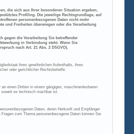
den, die sich aus Ihrer besonderen Situation ergeben,
stütztes Profiling. Die jeweilige Rechtsgrundlage, auf
betroffenen personenbezogenen Daten nicht mehr
hte und Freiheiten überwiegen oder die Verarbeitung
h gegen die Verarbeitung Sie betreffender
rektwerbung in Verbindung steht. Wenn Sie
rspruch nach Art. 21 Abs. 2 DSGVO).
liedstaat ihres gewöhnlichen Aufenthalts, ihres
her oder gerichtlicher Rechtsbehelfe.
der an einen Dritten in einem gängigen, maschinenlesbaren
, soweit es technisch machbar ist.
n personenbezogenen Daten, deren Herkunft und Empfänger
eren Fragen zum Thema personenbezogene Daten können Sie