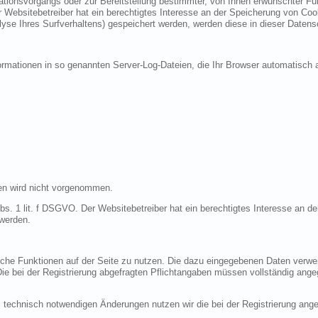
ionsvorgangs oder zur Bereitstellung bestimmter, von Ihnen erwünschter Funk
 Websitebetreiber hat ein berechtigtes Interesse an der Speicherung von Cooki
lyse Ihres Surfverhaltens) gespeichert werden, werden diese in dieser Datens
ormationen in so genannten Server-Log-Dateien, die Ihr Browser automatisch a
en wird nicht vorgenommen.
bs. 1 lit. f DSGVO. Der Websitebetreiber hat ein berechtigtes Interesse an de
 werden.
liche Funktionen auf der Seite zu nutzen. Die dazu eingegebenen Daten verw
 Die bei der Registrierung abgefragten Pflichtangaben müssen vollständig ang
 technisch notwendigen Änderungen nutzen wir die bei der Registrierung an