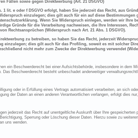
en Fällen sowie gegen Direktwerbung (Art. 21 DSGVO)
 1 lit. e oder f DSGVO erfolgt, haben Sie jederzeit das Recht, aus Grün
derspruch einzulegen; dies gilt auch für ein auf diese Bestimmungen ge
atenschutzerklärung. Wenn Sie Widerspruch einlegen, werden wir Ihre 
rdige Gründe für die Verarbeitung nachweisen, die Ihre Interessen, Rec
von Rechtsansprüchen (Widerspruch nach Art. 21 Abs. 1 DSGVO).
ektwerbung zu betreiben, so haben Sie das Recht, jederzeit Widerspruc
inzulegen; dies gilt auch für das Profiling, soweit es mit solcher Di
schließend nicht mehr zum Zwecke der Direktwerbung verwendet (Wide
n ein Beschwerderecht bei einer Aufsichtsbehörde, insbesondere in dem Mitg
 Das Beschwerderecht besteht unbeschadet anderweitiger verwaltungsrechtlic
lligung oder in Erfüllung eines Vertrags automatisiert verarbeiten, an sich o
gung der Daten an einen anderen Verantwortlichen verlangen, erfolgt dies nur
en jederzeit das Recht auf unentgeltliche Auskunft über Ihre gespeicherte
f Berichtigung, Sperrung oder Löschung dieser Daten. Hierzu sowie zu weit
 an uns wenden.