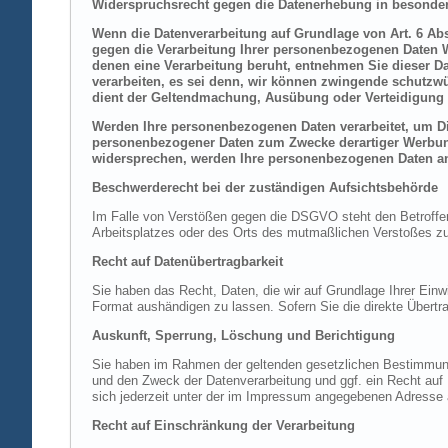
Widerspruchsrecht gegen die Datenerhebung in besonder
Wenn die Datenverarbeitung auf Grundlage von Art. 6 Abs.
gegen die Verarbeitung Ihrer personenbezogenen Daten Wi
denen eine Verarbeitung beruht, entnehmen Sie dieser D
verarbeiten, es sei denn, wir können zwingende schutzwü
dient der Geltendmachung, Ausübung oder Verteidigung 
Werden Ihre personenbezogenen Daten verarbeitet, um Dir
personenbezogener Daten zum Zwecke derartiger Werbung e
widersprechen, werden Ihre personenbezogenen Daten an
Beschwerderecht bei der zuständigen Aufsichtsbehörde
Im Falle von Verstößen gegen die DSGVO steht den Betroffene
Arbeitsplatzes oder des Orts des mutmaßlichen Verstoßes zu.
Recht auf Datenübertragbarkeit
Sie haben das Recht, Daten, die wir auf Grundlage Ihrer Einwi
Format aushändigen zu lassen. Sofern Sie die direkte Übertra
Auskunft, Sperrung, Löschung und Berichtigung
Sie haben im Rahmen der geltenden gesetzlichen Bestimmung
und den Zweck der Datenverarbeitung und ggf. ein Recht au
sich jederzeit unter der im Impressum angegebenen Adresse
Recht auf Einschränkung der Verarbeitung