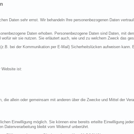
en
ichen Daten sehr ernst. Wir behandeln Ihre personenbezogenen Daten vertraul
nenbezogene Daten erhoben. Personenbezogene Daten sind Daten, mit denen S
d wofür wir sie nutzen. Sie erläutert auch, wie und zu welchem Zweck das ges
 (z.B. bei der Kommunikation per E-Mail) Sicherheitslücken aufweisen kann. E
r Website ist:
erson, die allein oder gemeinsam mit anderen über die Zwecke und Mittel der 
chen Einwilligung möglich. Sie können eine bereits erteilte Einwilligung jeder
en Datenverarbeitung bleibt vom Widerruf unberührt.