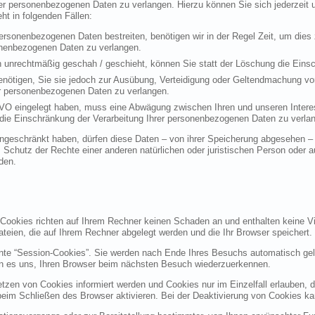
rer personenbezogenen Daten zu verlangen. Hierzu können Sie sich jederzei
t in folgenden Fällen:
personenbezogenen Daten bestreiten, benötigen wir in der Regel Zeit, um dies
sonenbezogenen Daten zu verlangen.
 unrechtmäßig geschah / geschieht, können Sie statt der Löschung die Einsc
nötigen, Sie sie jedoch zur Ausübung, Verteidigung oder Geltendmachung vo
er personenbezogenen Daten zu verlangen.
VO eingelegt haben, muss eine Abwägung zwischen Ihren und unseren Intere
die Einschränkung der Verarbeitung Ihrer personenbezogenen Daten zu verla
geschränkt haben, dürfen diese Daten – von ihrer Speicherung abgesehen – n
hutz der Rechte einer anderen natürlichen oder juristischen Person oder au
den.
 Cookies richten auf Ihrem Rechner keinen Schaden an und enthalten keine Vi
ateien, die auf Ihrem Rechner abgelegt werden und die Ihr Browser speichert.
nte “Session-Cookies”. Sie werden nach Ende Ihres Besuchs automatisch gel
en es uns, Ihren Browser beim nächsten Besuch wiederzuerkennen.
etzen von Cookies informiert werden und Cookies nur im Einzelfall erlauben, 
m Schließen des Browser aktivieren. Bei der Deaktivierung von Cookies kann