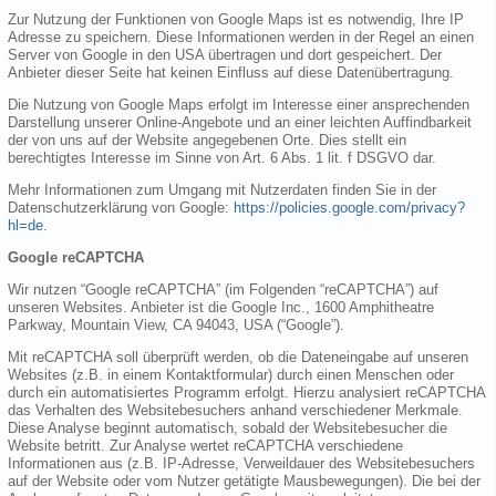
Zur Nutzung der Funktionen von Google Maps ist es notwendig, Ihre IP
Adresse zu speichern. Diese Informationen werden in der Regel an einen
Server von Google in den USA übertragen und dort gespeichert. Der
Anbieter dieser Seite hat keinen Einfluss auf diese Datenübertragung.
Die Nutzung von Google Maps erfolgt im Interesse einer ansprechenden
Darstellung unserer Online-Angebote und an einer leichten Auffindbarkeit
der von uns auf der Website angegebenen Orte. Dies stellt ein
berechtigtes Interesse im Sinne von Art. 6 Abs. 1 lit. f DSGVO dar.
Mehr Informationen zum Umgang mit Nutzerdaten finden Sie in der
Datenschutzerklärung von Google:
https://policies.google.com/privacy?
hl=de
.
Google reCAPTCHA
Wir nutzen “Google reCAPTCHA” (im Folgenden “reCAPTCHA”) auf
unseren Websites. Anbieter ist die Google Inc., 1600 Amphitheatre
Parkway, Mountain View, CA 94043, USA (“Google”).
Mit reCAPTCHA soll überprüft werden, ob die Dateneingabe auf unseren
Websites (z.B. in einem Kontaktformular) durch einen Menschen oder
durch ein automatisiertes Programm erfolgt. Hierzu analysiert reCAPTCHA
das Verhalten des Websitebesuchers anhand verschiedener Merkmale.
Diese Analyse beginnt automatisch, sobald der Websitebesucher die
Website betritt. Zur Analyse wertet reCAPTCHA verschiedene
Informationen aus (z.B. IP-Adresse, Verweildauer des Websitebesuchers
auf der Website oder vom Nutzer getätigte Mausbewegungen). Die bei der