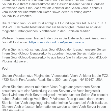
Ihrem SoundCloud-Profil verlinken und/oder teilen. Dadurch kann
SoundCloud Ihrem Benutzerkonto den Besuch unserer Seiten zuordnen.
Wir weisen darauf hin, dass wir als Anbieter der Seiten keine Kenntnis
vom Inhalt der übermittelten Daten sowie deren Nutzung durch
SoundCloud erhalten.
Die Nutzung von SoundCloud erfolgt auf Grundlage des Art. 6 Abs. 1 lit. f
DSGVO. Der Websitebetreiber hat ein berechtigtes Interesse an einer
möglichst umfangreichen Sichtbarkeit in den Sozialen Medien.
Weitere Informationen hierzu finden Sie in der Datenschutzerklärung von
SoundCloud unter:
https://soundcloud.com/pages/privacy
.
Wenn Sie nicht wünschen, dass SoundCloud den Besuch unserer Seiten
Ihrem SoundCloud- Benutzerkonto zuordnet, loggen Sie sich bitte aus
Ihrem SoundCloud-Benutzerkonto aus bevor Sie Inhalte des SoundCloud-
Plugins aktivieren.
Veoh
Unsere Website nutzt Plugins des Videoportals Veoh. Anbieter ist die FC2,
4730 South Fort Apache Road, Suite 300, Las Vegas, NV 89147, USA.
Wenn Sie eine unserer mit einem Veoh-Plugin ausgestatteten Seiten
besuchen, wird eine Verbindung zu den Servern von Veoh hergestellt.
Dabei wird dem Veoh-Server mitgeteilt, welche unserer Seiten Sie besucht
haben. Zudem erlangt Veoh Ihre IP-Adresse. Dies gilt auch dann, wenn
Sie nicht bei Veoh eingeloggt sind oder keinen Account bei Veoh besitzen.
Die von Veoh erfassten Informationen werden an den Veoh-Server in den
USA übermittelt.