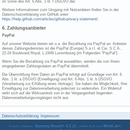
im Sinne des Art. 6 Abs. 1 lit. f DSGVO dar.
Weitere Informationen zum Umgang mit Nutzerdaten finden Sie in der
Datenschutzerklärung von GitHub unter:
https://help.github.com/articles/github-privacy-statement/
.
6. Zahlungsanbieter
PayPal
Auf unserer Website bieten wir u.a. die Bezahlung via PayPal an. Anbieter
dieses Zahlungsdienstes ist die PayPal (Europe) S.à.r.l. et Cie, S.C.A.,
22-24 Boulevard Royal, L-2449 Luxembourg (im Folgenden “PayPal”).
Wenn Sie die Bezahlung via PayPal auswählen, werden die von Ihnen
eingegebenen Zahlungsdaten an PayPal übermittelt.
Die Übermittlung Ihrer Daten an PayPal erfolgt auf Grundlage von Art. 6
Abs. 1 lit. a DSGVO (Einwilligung) und Art. 6 Abs. 1 lit. b DSGVO
(Verarbeitung zur Erfüllung eines Vertrags). Sie haben die Möglichkeit, Ihre
Einwilligung zur Datenverarbeitung jederzeit zu widerrufen. Ein Widerruf
wirkt sich auf die Wirksamkeit von in der Vergangenheit liegenden
Datenverarbeitungsvorgängen nicht aus.
Datenschutzerklärung
Impressum
Forensoftware:
Burning Board® 4.1.21
, entwickelt von
WoltLab®