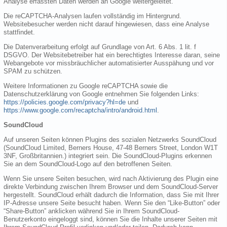
Analyse erfassten Daten werden an Google weitergeleitet.
Die reCAPTCHA-Analysen laufen vollständig im Hintergrund.
Websitebesucher werden nicht darauf hingewiesen, dass eine Analyse
stattfindet.
Die Datenverarbeitung erfolgt auf Grundlage von Art. 6 Abs. 1 lit. f
DSGVO. Der Websitebetreiber hat ein berechtigtes Interesse daran, seine
Webangebote vor missbräuchlicher automatisierter Ausspähung und vor
SPAM zu schützen.
Weitere Informationen zu Google reCAPTCHA sowie die
Datenschutzerklärung von Google entnehmen Sie folgenden Links:
https://policies.google.com/privacy?hl=de
und
https://www.google.com/recaptcha/intro/android.html
.
SoundCloud
Auf unseren Seiten können Plugins des sozialen Netzwerks SoundCloud
(SoundCloud Limited, Berners House, 47-48 Berners Street, London W1T
3NF, Großbritannien.) integriert sein. Die SoundCloud-Plugins erkennen
Sie an dem SoundCloud-Logo auf den betroffenen Seiten.
Wenn Sie unsere Seiten besuchen, wird nach Aktivierung des Plugin eine
direkte Verbindung zwischen Ihrem Browser und dem SoundCloud-Server
hergestellt. SoundCloud erhält dadurch die Information, dass Sie mit Ihrer
IP-Adresse unsere Seite besucht haben. Wenn Sie den “Like-Button” oder
“Share-Button” anklicken während Sie in Ihrem SoundCloud-
Benutzerkonto eingeloggt sind, können Sie die Inhalte unserer Seiten mit