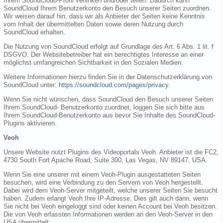
Ihrem SoundCloud-Profil verlinken und/oder teilen. Dadurch kann
SoundCloud Ihrem Benutzerkonto den Besuch unserer Seiten zuordnen.
Wir weisen darauf hin, dass wir als Anbieter der Seiten keine Kenntnis
vom Inhalt der übermittelten Daten sowie deren Nutzung durch
SoundCloud erhalten.
Die Nutzung von SoundCloud erfolgt auf Grundlage des Art. 6 Abs. 1 lit. f
DSGVO. Der Websitebetreiber hat ein berechtigtes Interesse an einer
möglichst umfangreichen Sichtbarkeit in den Sozialen Medien.
Weitere Informationen hierzu finden Sie in der Datenschutzerklärung von
SoundCloud unter:
https://soundcloud.com/pages/privacy
.
Wenn Sie nicht wünschen, dass SoundCloud den Besuch unserer Seiten
Ihrem SoundCloud- Benutzerkonto zuordnet, loggen Sie sich bitte aus
Ihrem SoundCloud-Benutzerkonto aus bevor Sie Inhalte des SoundCloud-
Plugins aktivieren.
Veoh
Unsere Website nutzt Plugins des Videoportals Veoh. Anbieter ist die FC2,
4730 South Fort Apache Road, Suite 300, Las Vegas, NV 89147, USA.
Wenn Sie eine unserer mit einem Veoh-Plugin ausgestatteten Seiten
besuchen, wird eine Verbindung zu den Servern von Veoh hergestellt.
Dabei wird dem Veoh-Server mitgeteilt, welche unserer Seiten Sie besucht
haben. Zudem erlangt Veoh Ihre IP-Adresse. Dies gilt auch dann, wenn
Sie nicht bei Veoh eingeloggt sind oder keinen Account bei Veoh besitzen.
Die von Veoh erfassten Informationen werden an den Veoh-Server in den
USA übermittelt.