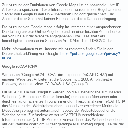
Zur Nutzung der Funktionen von Google Maps ist es notwendig, Ihre IP
Adresse zu speichern. Diese Informationen werden in der Regel an einen
Server von Google in den USA übertragen und dort gespeichert. Der
Anbieter dieser Seite hat keinen Einfluss auf diese Datenübertragung.
Die Nutzung von Google Maps erfolgt im Interesse einer ansprechenden
Darstellung unserer Online-Angebote und an einer leichten Auffindbarkeit
der von uns auf der Website angegebenen Orte. Dies stellt ein
berechtigtes Interesse im Sinne von Art. 6 Abs. 1 lit. f DSGVO dar.
Mehr Informationen zum Umgang mit Nutzerdaten finden Sie in der
Datenschutzerklärung von Google:
https://policies.google.com/privacy?
hl=de
.
Google reCAPTCHA
Wir nutzen “Google reCAPTCHA” (im Folgenden “reCAPTCHA”) auf
unseren Websites. Anbieter ist die Google Inc., 1600 Amphitheatre
Parkway, Mountain View, CA 94043, USA (“Google”).
Mit reCAPTCHA soll überprüft werden, ob die Dateneingabe auf unseren
Websites (z.B. in einem Kontaktformular) durch einen Menschen oder
durch ein automatisiertes Programm erfolgt. Hierzu analysiert reCAPTCHA
das Verhalten des Websitebesuchers anhand verschiedener Merkmale.
Diese Analyse beginnt automatisch, sobald der Websitebesucher die
Website betritt. Zur Analyse wertet reCAPTCHA verschiedene
Informationen aus (z.B. IP-Adresse, Verweildauer des Websitebesuchers
auf der Website oder vom Nutzer getätigte Mausbewegungen). Die bei der