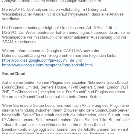
Analyse erfassten Daten werden an Google weitergeleitet.
Die reCAPTCHA-Analysen laufen vollständig im Hintergrund.
Websitebesucher werden nicht darauf hingewiesen, dass eine Analyse
stattfindet.
Die Datenverarbeitung erfolgt auf Grundlage von Art. 6 Abs. 1 lit. f
DSGVO. Der Websitebetreiber hat ein berechtigtes Interesse daran, seine
Webangebote vor missbräuchlicher automatisierter Ausspähung und vor
SPAM zu schützen.
Weitere Informationen zu Google reCAPTCHA sowie die
Datenschutzerklärung von Google entnehmen Sie folgenden Links:
https://policies.google.com/privacy?hl=de
und
https://www.google.com/recaptcha/intro/android.html
.
SoundCloud
Auf unseren Seiten können Plugins des sozialen Netzwerks SoundCloud
(SoundCloud Limited, Berners House, 47-48 Berners Street, London W1T
3NF, Großbritannien.) integriert sein. Die SoundCloud-Plugins erkennen
Sie an dem SoundCloud-Logo auf den betroffenen Seiten.
Wenn Sie unsere Seiten besuchen, wird nach Aktivierung des Plugin eine
direkte Verbindung zwischen Ihrem Browser und dem SoundCloud-Server
hergestellt. SoundCloud erhält dadurch die Information, dass Sie mit Ihrer
IP-Adresse unsere Seite besucht haben. Wenn Sie den “Like-Button” oder
“Share-Button” anklicken während Sie in Ihrem SoundCloud-
Benutzerkonto eingeloggt sind, können Sie die Inhalte unserer Seiten mit