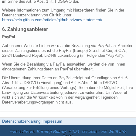
im Sinne des Art. 6 Abs. 1 lit. f DSGVO dar.
Weitere Informationen zum Umgang mit Nutzerdaten finden Sie in der
Datenschutzerklärung von GitHub unter:
https://help.github.com/articles/github-privacy-statement/
.
6. Zahlungsanbieter
PayPal
Auf unserer Website bieten wir u.a. die Bezahlung via PayPal an. Anbieter
dieses Zahlungsdienstes ist die PayPal (Europe) S.à.r.l. et Cie, S.C.A.,
22-24 Boulevard Royal, L-2449 Luxembourg (im Folgenden “PayPal”).
Wenn Sie die Bezahlung via PayPal auswählen, werden die von Ihnen
eingegebenen Zahlungsdaten an PayPal übermittelt.
Die Übermittlung Ihrer Daten an PayPal erfolgt auf Grundlage von Art. 6
Abs. 1 lit. a DSGVO (Einwilligung) und Art. 6 Abs. 1 lit. b DSGVO
(Verarbeitung zur Erfüllung eines Vertrags). Sie haben die Möglichkeit, Ihre
Einwilligung zur Datenverarbeitung jederzeit zu widerrufen. Ein Widerruf
wirkt sich auf die Wirksamkeit von in der Vergangenheit liegenden
Datenverarbeitungsvorgängen nicht aus.
Datenschutzerklärung
Impressum
Forensoftware:
Burning Board® 4.1.21
, entwickelt von
WoltLab®