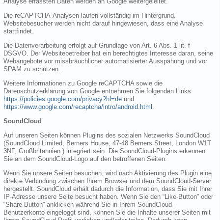
Analyse erfassten Daten werden an Google weitergeleitet.
Die reCAPTCHA-Analysen laufen vollständig im Hintergrund.
Websitebesucher werden nicht darauf hingewiesen, dass eine Analyse
stattfindet.
Die Datenverarbeitung erfolgt auf Grundlage von Art. 6 Abs. 1 lit. f
DSGVO. Der Websitebetreiber hat ein berechtigtes Interesse daran, seine
Webangebote vor missbräuchlicher automatisierter Ausspähung und vor
SPAM zu schützen.
Weitere Informationen zu Google reCAPTCHA sowie die
Datenschutzerklärung von Google entnehmen Sie folgenden Links:
https://policies.google.com/privacy?hl=de
und
https://www.google.com/recaptcha/intro/android.html
.
SoundCloud
Auf unseren Seiten können Plugins des sozialen Netzwerks SoundCloud
(SoundCloud Limited, Berners House, 47-48 Berners Street, London W1T
3NF, Großbritannien.) integriert sein. Die SoundCloud-Plugins erkennen
Sie an dem SoundCloud-Logo auf den betroffenen Seiten.
Wenn Sie unsere Seiten besuchen, wird nach Aktivierung des Plugin eine
direkte Verbindung zwischen Ihrem Browser und dem SoundCloud-Server
hergestellt. SoundCloud erhält dadurch die Information, dass Sie mit Ihrer
IP-Adresse unsere Seite besucht haben. Wenn Sie den “Like-Button” oder
“Share-Button” anklicken während Sie in Ihrem SoundCloud-
Benutzerkonto eingeloggt sind, können Sie die Inhalte unserer Seiten mit