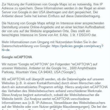
Zur Nutzung der Funktionen von Google Maps ist es notwendig, Ihre IP
Adresse zu speichern. Diese Informationen werden in der Regel an einen
Server von Google in den USA übertragen und dort gespeichert. Der
Anbieter dieser Seite hat keinen Einfluss auf diese Datenübertragung.
Die Nutzung von Google Maps erfolgt im Interesse einer ansprechenden
Darstellung unserer Online-Angebote und an einer leichten Auffindbarkeit
der von uns auf der Website angegebenen Orte. Dies stellt ein
berechtigtes Interesse im Sinne von Art. 6 Abs. 1 lit. f DSGVO dar.
Mehr Informationen zum Umgang mit Nutzerdaten finden Sie in der
Datenschutzerklärung von Google:
https://policies.google.com/privacy?
hl=de
.
Google reCAPTCHA
Wir nutzen “Google reCAPTCHA” (im Folgenden “reCAPTCHA”) auf
unseren Websites. Anbieter ist die Google Inc., 1600 Amphitheatre
Parkway, Mountain View, CA 94043, USA (“Google”).
Mit reCAPTCHA soll überprüft werden, ob die Dateneingabe auf unseren
Websites (z.B. in einem Kontaktformular) durch einen Menschen oder
durch ein automatisiertes Programm erfolgt. Hierzu analysiert reCAPTCHA
das Verhalten des Websitebesuchers anhand verschiedener Merkmale.
Diese Analyse beginnt automatisch, sobald der Websitebesucher die
Website betritt. Zur Analyse wertet reCAPTCHA verschiedene
Informationen aus (z.B. IP-Adresse, Verweildauer des Websitebesuchers
auf der Website oder vom Nutzer getätigte Mausbewegungen). Die bei der