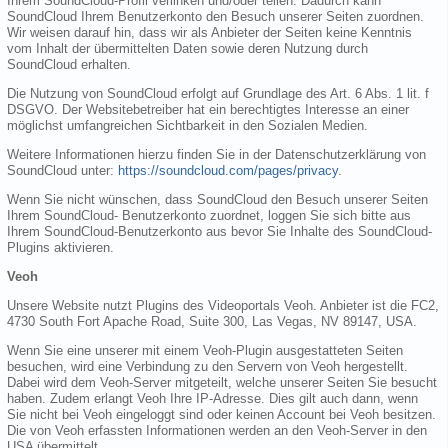
Ihrem SoundCloud-Profil verlinken und/oder teilen. Dadurch kann
SoundCloud Ihrem Benutzerkonto den Besuch unserer Seiten zuordnen.
Wir weisen darauf hin, dass wir als Anbieter der Seiten keine Kenntnis
vom Inhalt der übermittelten Daten sowie deren Nutzung durch
SoundCloud erhalten.
Die Nutzung von SoundCloud erfolgt auf Grundlage des Art. 6 Abs. 1 lit. f
DSGVO. Der Websitebetreiber hat ein berechtigtes Interesse an einer
möglichst umfangreichen Sichtbarkeit in den Sozialen Medien.
Weitere Informationen hierzu finden Sie in der Datenschutzerklärung von
SoundCloud unter:
https://soundcloud.com/pages/privacy
.
Wenn Sie nicht wünschen, dass SoundCloud den Besuch unserer Seiten
Ihrem SoundCloud- Benutzerkonto zuordnet, loggen Sie sich bitte aus
Ihrem SoundCloud-Benutzerkonto aus bevor Sie Inhalte des SoundCloud-
Plugins aktivieren.
Veoh
Unsere Website nutzt Plugins des Videoportals Veoh. Anbieter ist die FC2,
4730 South Fort Apache Road, Suite 300, Las Vegas, NV 89147, USA.
Wenn Sie eine unserer mit einem Veoh-Plugin ausgestatteten Seiten
besuchen, wird eine Verbindung zu den Servern von Veoh hergestellt.
Dabei wird dem Veoh-Server mitgeteilt, welche unserer Seiten Sie besucht
haben. Zudem erlangt Veoh Ihre IP-Adresse. Dies gilt auch dann, wenn
Sie nicht bei Veoh eingeloggt sind oder keinen Account bei Veoh besitzen.
Die von Veoh erfassten Informationen werden an den Veoh-Server in den
USA übermittelt.