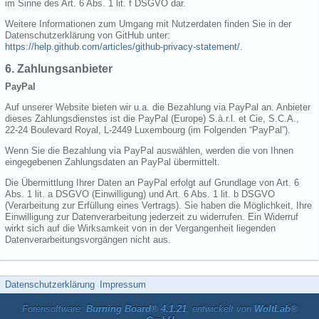
im Sinne des Art. 6 Abs. 1 lit. f DSGVO dar.
Weitere Informationen zum Umgang mit Nutzerdaten finden Sie in der
Datenschutzerklärung von GitHub unter:
https://help.github.com/articles/github-privacy-statement/
.
6. Zahlungsanbieter
PayPal
Auf unserer Website bieten wir u.a. die Bezahlung via PayPal an. Anbieter
dieses Zahlungsdienstes ist die PayPal (Europe) S.à.r.l. et Cie, S.C.A.,
22-24 Boulevard Royal, L-2449 Luxembourg (im Folgenden “PayPal”).
Wenn Sie die Bezahlung via PayPal auswählen, werden die von Ihnen
eingegebenen Zahlungsdaten an PayPal übermittelt.
Die Übermittlung Ihrer Daten an PayPal erfolgt auf Grundlage von Art. 6
Abs. 1 lit. a DSGVO (Einwilligung) und Art. 6 Abs. 1 lit. b DSGVO
(Verarbeitung zur Erfüllung eines Vertrags). Sie haben die Möglichkeit, Ihre
Einwilligung zur Datenverarbeitung jederzeit zu widerrufen. Ein Widerruf
wirkt sich auf die Wirksamkeit von in der Vergangenheit liegenden
Datenverarbeitungsvorgängen nicht aus.
Datenschutzerklärung
Impressum
Forensoftware:
Burning Board® 4.1.21
, entwickelt von
WoltLab®