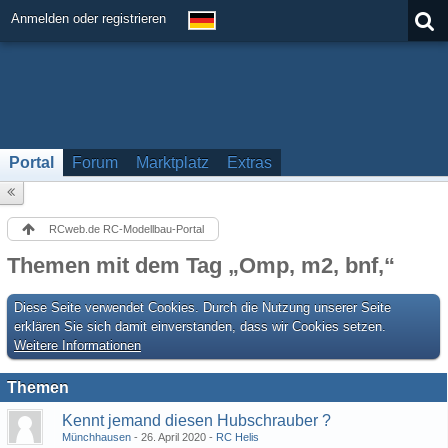
Anmelden oder registrieren
Portal
Forum
Marktplatz
Extras
RCweb.de RC-Modellbau-Portal
Themen mit dem Tag „Omp, m2, bnf,“
Diese Seite verwendet Cookies. Durch die Nutzung unserer Seite
erklären Sie sich damit einverstanden, dass wir Cookies setzen.
Weitere Informationen
Themen
Kennt jemand diesen Hubschrauber ?
Münchhausen
26. April 2020
RC Helis