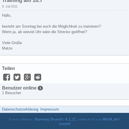
Training am 10.7
8. Juli 2011
Hallo,
besteht am Sonntag bei euch die Möglichkeit zu trainieren?
Wenn ja, ab wieviel Uhr wäre die Strecke geöffnet?
Viele Grüße
Matze
Teilen
Benutzer online
1
1 Besucher
Datenschutzerklärung
Impressum
Forensoftware:
Burning Board® 4.1.21
, entwickelt von
WoltLab®
GmbH