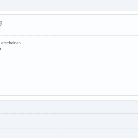
g
 erscheinen
n