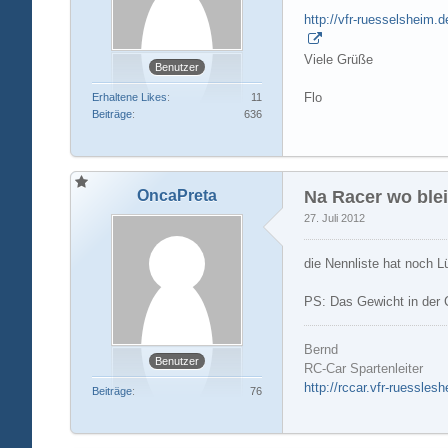
http://vfr-ruesselshei
Viele Grüße
Benutzer
Flo
Erhaltene Likes
11
Beiträge
636
OncaPreta
Na Racer wo bleib
27. Juli 2012
die Nennliste hat noch L
PS: Das Gewicht in der 
Bernd
Benutzer
RC-Car Spartenleiter
http://rccar.vfr-ruessles
Beiträge
76