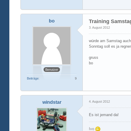
bo
Training Samsta
3. August 2012
würde am Samstag auch
Sonntag soll es ja regne
gruss
bo
Benutzer
Beiträge
9
windstar
4. August 2012
Es ist jemand da!
Ivo