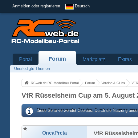
Anmelden oder registrieren
Deutsch
Forum
Portal
Marktplatz
Extras
Unerledigte Themen
RCweb.de RC-Modellbau-Portal
Forum
Vereine & Clubs
VFR
VfR Rüsselsheim Cup am 5. August 
Diese Seite verwendet Cookies. Durch die Nutzung unser
OncaPreta
VfR Rüsselsheim