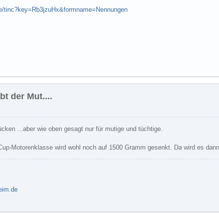
m.de/tinc?key=Rb3jzuHx&formname=Nennungen
t der Mut....
ücken ...aber wie oben gesagt nur für mutige und tüchtige.
Cup-Motorenklasse wird wohl noch auf 1500 Gramm gesenkt. Da wird es dann d
heim.de