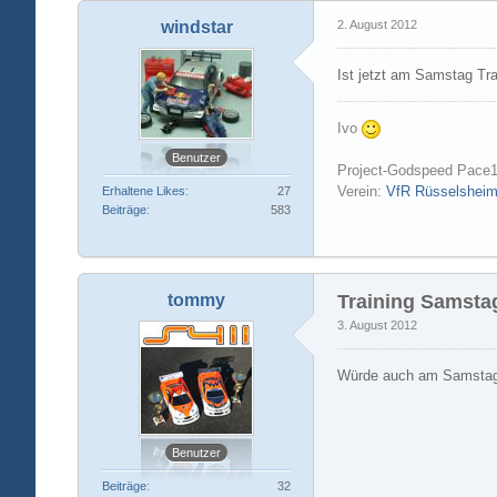
windstar
2. August 2012
Ist jetzt am Samstag Tr
Ivo
Benutzer
Project-Godspeed Pace1
Verein:
VfR Rüsselshei
Erhaltene Likes
27
Beiträge
583
tommy
Training Samsta
3. August 2012
Würde auch am Samstag 
Benutzer
Beiträge
32