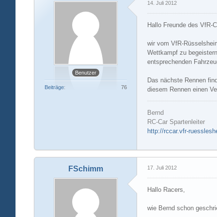
14. Juli 2012
Hallo Freunde des VfR-C
wir vom VfR-Rüsselsheim
Wettkampf zu begeistern
entsprechenden Fahrzeug 
Benutzer
Das nächste Rennen finde
Beiträge
76
diesem Rennen einen Ver
Bernd
RC-Car Spartenleiter
http://rccar.vfr-ruessles
FSchimm
17. Juli 2012
Hallo Racers,
wie Bernd schon geschri