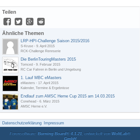
Teilen
Ähnliche Themen
LRP-HPI-Challenge Saison 2015/2016
S-Kruse
-
9. April 2015
RCK-Challenge Rennserie
Die BerlinTouringMasters 2015
Tomced
-
9. Februar 2015
RC Car Fahren in Berlin und Umgebung
1. Lauf MBC eMasters
eMasters
-
17. April 2015
Kalender, Termine & Ergebnisse
Endlauf zum AMSC Herne Cup 2015 am 14.03.2015
Conehead
-
6. März 2015
AMSC Herne e.V.
Datenschutzerklärung
Impressum
Forensoftware:
Burning Board® 4.1.21
, entwickelt von
WoltLab®
GmbH