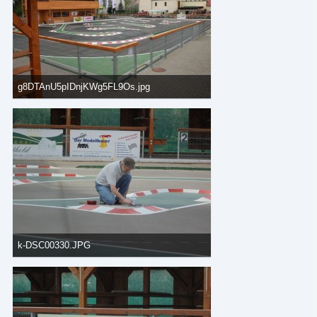
g8DTAnU5pIDnjKWg5FL9Os.jpg
35,24 kB, 640×427, 758 mal angesehen
k-DSC00330.JPG
74,27 kB, 800×600, 626 mal angesehen