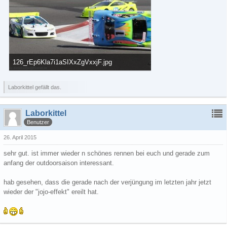
126_rEp6Kla7i1aSIXxZgVxxjF.jpg
256,28 kB, 800×533, 681 mal angesehen
Laborkittel gefällt das.
Laborkittel
Benutzer
26. April 2015
sehr gut. ist immer wieder n schönes rennen bei euch und gerade zum
anfang der outdoorsaison interessant.
hab gesehen, dass die gerade nach der verjüngung im letzten jahr jetzt
wieder der "jojo-effekt" ereilt hat.