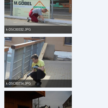
k-DSC00332.JPG
82,4 kB, 800×600, 598 mal angesehen
k-DSC00334.JPG
106,18 kB, 600×800, 596 mal angesehen