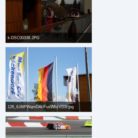
k-DSC00338.JPG
56,71 kB, 800×600, 592 mal angesehen
126_6J6lPWqmD4klFusWbzVD3r.jpg
257,33 kB, 800×533, 646 mal angesehen