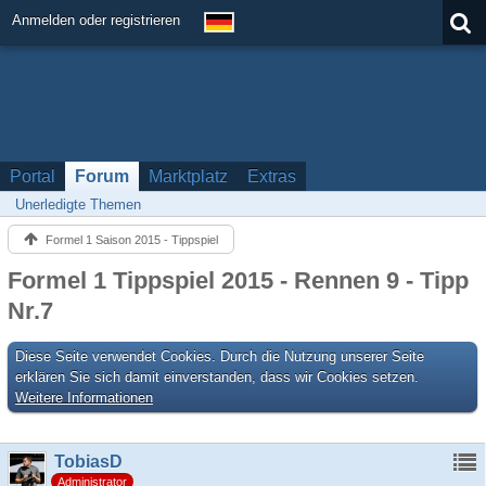
Anmelden oder registrieren
Portal
Forum
Marktplatz
Extras
Unerledigte Themen
Formel 1 Saison 2015 - Tippspiel
Formel 1 Tippspiel 2015 - Rennen 9 - Tipp
Nr.7
Diese Seite verwendet Cookies. Durch die Nutzung unserer Seite
erklären Sie sich damit einverstanden, dass wir Cookies setzen.
Weitere Informationen
TobiasD
Administrator