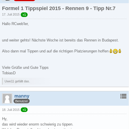
Formel 1 Tippspiel 2015 - Rennen 9 - Tipp Nr.7
17. Juli 2015
+1
Hallo RCweb'ler,
und weiter gehts! Nächste Woche ist bereits das Rennen in Budapest.
Also dann mal Tippen und auf die richtigen Platzierungen hoffen
Viele Grüße und Gute Tipps
TobiasD
Uwe11 gefällt das.
manny
Benutzer
18. Juli 2015
+1
Hy,
das wird wieder enorm schwierig zu tippen.