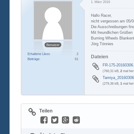
1. März 2016
Hallo Racer,
nicht vergessen am 05/06
Die Ausschreibungen fin
Mit freundlichen Grüßen
Burning Wheels Blanken
Jörg Tönnies
Benutzer
Erhaltene Likes
2
Dateien
Beiträge
61
FR-175-20160306.
(760,31 kB,
2
mal her
Tamiya_20160306
(279,36 kB,
1
mal her
Teilen