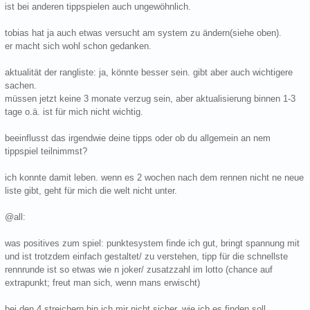
ist bei anderen tippspielen auch ungewöhnlich.
tobias hat ja auch etwas versucht am system zu ändern(siehe oben).
er macht sich wohl schon gedanken.
aktualität der rangliste: ja, könnte besser sein. gibt aber auch wichtigere
sachen.
müssen jetzt keine 3 monate verzug sein, aber aktualisierung binnen 1-3
tage o.ä. ist für mich nicht wichtig.
beeinflusst das irgendwie deine tipps oder ob du allgemein an nem
tippspiel teilnimmst?
ich konnte damit leben. wenn es 2 wochen nach dem rennen nicht ne neue
liste gibt, geht für mich die welt nicht unter.
@all:
was positives zum spiel: punktesystem finde ich gut, bringt spannung mit
und ist trotzdem einfach gestaltet/ zu verstehen, tipp für die schnellste
rennrunde ist so etwas wie n joker/ zusatzzahl im lotto (chance auf
extrapunkt; freut man sich, wenn mans erwischt)
bei den 4 streichern bin ich mir nicht sicher, wie ich es finden soll.