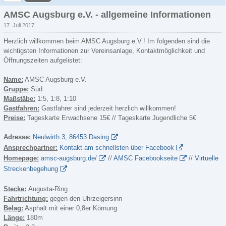
AMSC Augsburg e.V. - allgemeine Informationen
17. Juli 2017
Herzlich willkommen beim AMSC Augsburg e.V.! Im folgenden sind die
wichtigsten Informationen zur Vereinsanlage, Kontaktmöglichkeit und
Öffnungszeiten aufgelistet:
Name:
AMSC Augsburg e.V.
Gruppe:
Süd
Maßstäbe:
1:5, 1:8, 1:10
Gastfahren:
Gastfahrer sind jederzeit herzlich willkommen!
Preise:
Tageskarte Erwachsene 15€ // Tageskarte Jugendliche 5€
Adresse:
Neulwirth 3, 86453 Dasing
Ansprechpartner:
Kontakt am schnellsten über Facebook
Homepage:
amsc-augsburg.de/
//
AMSC Facebookseite
//
Virtuelle
Streckenbegehung
Stecke:
Augusta-Ring
Fahrtrichtung:
gegen den Uhrzeigersinn
Belag:
Asphalt mit einer 0,8er Körnung
Länge:
180m