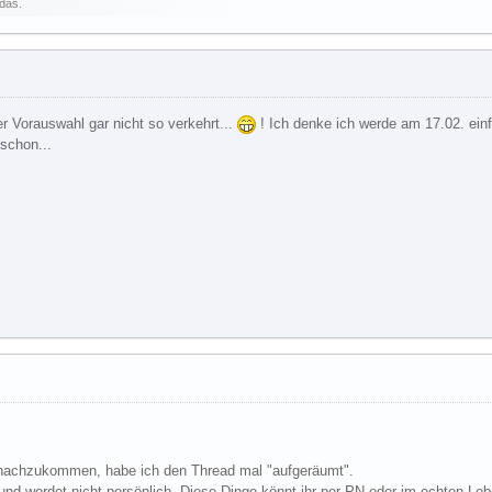
das.
er Vorauswahl gar nicht so verkehrt...
! Ich denke ich werde am 17.02. ein
schon...
nachzukommen, habe ich den Thread mal "aufgeräumt".
und werdet nicht persönlich. Diese Dinge könnt ihr per PN oder im echten Leb