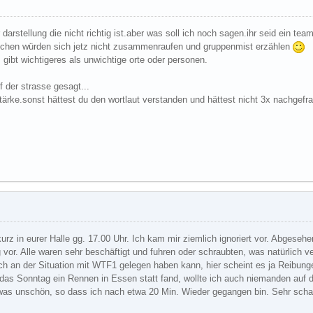
arstellung die nicht richtig ist.aber was soll ich noch sagen.ihr seid ein tea
chen würden sich jetz nicht zusammenraufen und gruppenmist erzählen
es gibt wichtigeres als unwichtige orte oder personen.
f der strasse gesagt...
stärke.sonst hättest du den wortlaut verstanden und hättest nicht 3x nachgefra
rz in eurer Halle gg. 17.00 Uhr. Ich kam mir ziemlich ignoriert vor. Abgeseh
ig vor. Alle waren sehr beschäftigt und fuhren oder schraubten, was natürlich 
ch an der Situation mit WTF1 gelegen haben kann, hier scheint es ja Reibung
das Sonntag ein Rennen in Essen statt fand, wollte ich auch niemanden auf d
as unschön, so dass ich nach etwa 20 Min. Wieder gegangen bin. Sehr schade