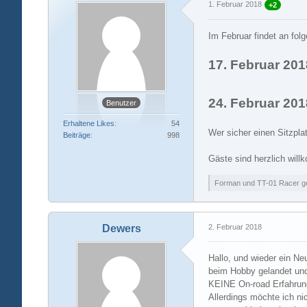
1. Februar 2018
+2
Im Februar findet an fol
17. Februar 201
24. Februar 201
Benutzer
Erhaltene Likes
54
Wer sicher einen Sitzpl
Beiträge
998
Gäste sind herzlich will
Forman und TT-01 Racer gef
Dewers
2. Februar 2018
Hallo, und wieder ein Ne
beim Hobby gelandet und
KEINE On-road Erfahrung
Allerdings möchte ich ni