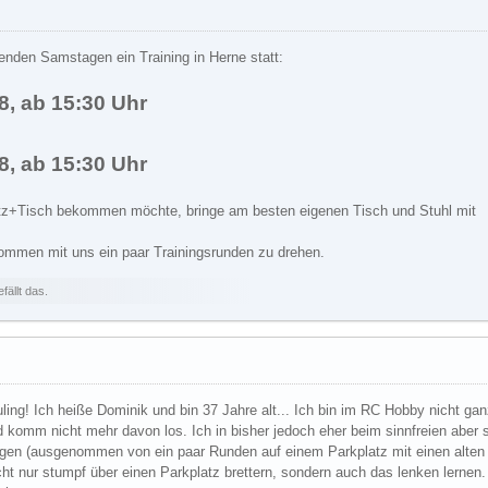
genden Samstagen ein Training in Herne statt:
8, ab 15:30 Uhr
8, ab 15:30 Uhr
atz+Tisch bekommen möchte, bringe am besten eigenen Tisch und Stuhl mit
kommen mit uns ein paar Trainingsrunden zu drehen.
ällt das.
uling! Ich heiße Dominik und bin 37 Jahre alt... Ich bin im RC Hobby nicht 
 komm nicht mehr davon los. Ich in bisher jedoch eher beim sinnfreien aber 
en (ausgenommen von ein paar Runden auf einem Parkplatz mit einen alten C
cht nur stumpf über einen Parkplatz brettern, sondern auch das lenken lern