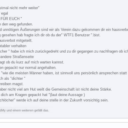
stmal nicht mehr weiter"
 egal
 FÜR EUCH "
e den weg gefunden.
d unnötigen Äußerungen sind wir als Verein dazu gekommen dir ein hausverbo
gesehen hab fragte ich dir ob du der" WTF1 Benutzer ".bist.
usverbot mitgeteilt.
tabler verhalten
öcher " habe ich mich zurückgedreht und zu dir gegangen zu nachfragen ob ich
e andere Straßenseite
ragt ob du kurz auf mich warten kannst.
en gepackt nur normal angehalten.
 "wie die meisten Männer haben, ist sinnvoll uns persönlich ansprechen stat
ch als "dichter "
hreiben magst.
aber nicht viel am Hut weilt die Gemeinschaft ist nicht deine Stärke.
er dich am Kragen gepackt hat "(laut deine Aussage )
hlöcher" werde ich auf deine stelle in der Zukunft vorsichtig sein.
dMy und einem weiteren gefällt das.