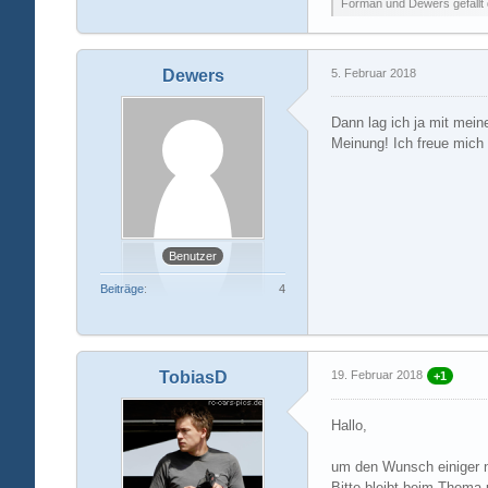
Forman und Dewers gefällt 
Dewers
5. Februar 2018
Dann lag ich ja mit mein
Meinung! Ich freue mich 
Benutzer
Beiträge
4
TobiasD
19. Februar 2018
+1
Hallo,
um den Wunsch einiger 
Bitte bleibt beim Thema 