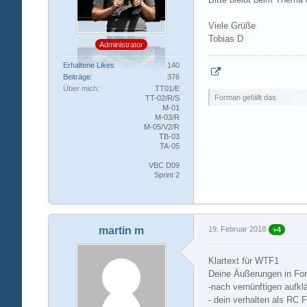
Viele Grüße
Tobias D
Administrator
Erhaltene Likes
140
Beiträge
376
Über mich
TT01/E
Forman gefällt das.
TT-02/R/S
M-01
M-03/R
M-05/V2/R
TB-03
TA-05
VBC D09
Sprint 2
martin m
19. Februar 2018
+4
Klartext für WTF1
Deine Äußerungen in Fo
-nach vernünftigen aufkl
- dein verhalten als RC 