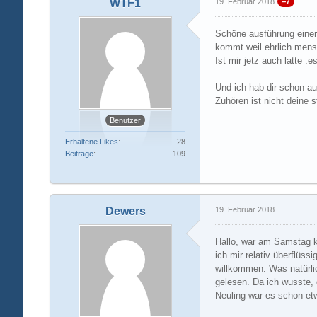
WTF1
19. Februar 2018
−7
Schöne ausführung einer d
kommt.weil ehrlich mens
Ist mir jetz auch latte .
Und ich hab dir schon au
Zuhören ist nicht deine 
Benutzer
Erhaltene Likes
28
Beiträge
109
Dewers
19. Februar 2018
Hallo, war am Samstag ku
ich mir relativ überflüss
willkommen. Was natürli
gelesen. Da ich wusste, 
Neuling war es schon etw