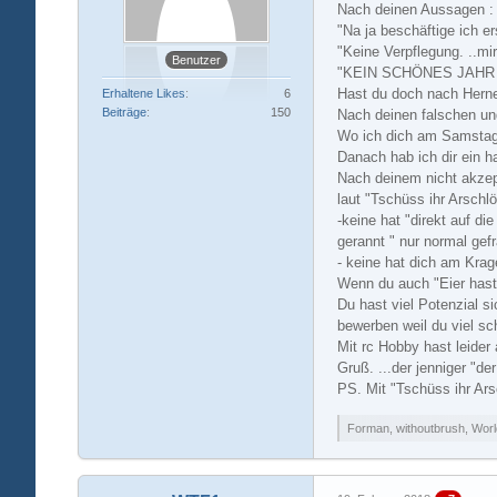
Nach deinen Aussagen :
"Na ja beschäftige ich er
"Keine Verpflegung. ..mir
Benutzer
"KEIN SCHÖNES JAHR
Hast du doch nach Hern
Erhaltene Likes
6
Beiträge
150
Nach deinen falschen un
Wo ich dich am Samstag 
Danach hab ich dir ein ha
Nach deinem nicht akzep
laut "Tschüss ihr Arschl
-keine hat "direkt auf di
gerannt " nur normal gef
- keine hat dich am Krag
Wenn du auch "Eier hast
Du hast viel Potenzial si
bewerben weil du viel sc
Mit rc Hobby hast leider 
Gruß. ...der jenniger "d
PS. Mit "Tschüss ihr Arsc
Forman, withoutbrush, Worl