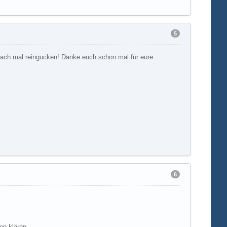
5
fach mal reingucken! Danke euch schon mal für eure
6
en klären.