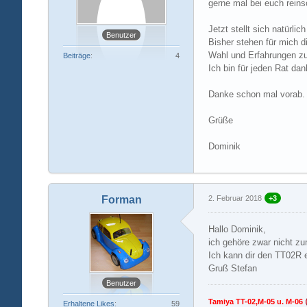
gerne mal bei euch rein
Jetzt stellt sich natürli
Benutzer
Bisher stehen für mich d
Wahl und Erfahrungen zu
Beiträge
4
Ich bin für jeden Rat dan
Danke schon mal vorab. 
Grüße
Dominik
Forman
2. Februar 2018
+3
Hallo Dominik,
ich gehöre zwar nicht zu
Ich kann dir den TT02R e
Gruß Stefan
Benutzer
Tamiya TT-02,M-05 u. M-06
Erhaltene Likes
59