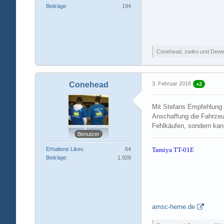
Beiträge
194
Conehead, zwiko und Dewers
Conehead
3. Februar 2018
+2
Mit Stefans Empfehlung l
Anschaffung die Fahrzeug
Fehlkäufen, sondern kann
Benutzer
Erhaltene Likes
64
Tamiya TT-01E
Beiträge
1.928
amsc-herne.de