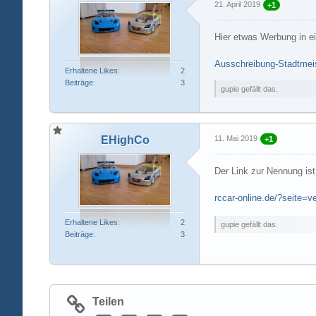
21. April 2019
+1
Hier etwas Werbung in 
Ausschreibung-Stadtmeis
Erhaltene Likes
2
Beiträge
3
gupie gefällt das.
EHighCo
11. Mai 2019
+1
Der Link zur Nennung ist
rccar-online.de/?seite=
Erhaltene Likes
2
gupie gefällt das.
Beiträge
3
Teilen