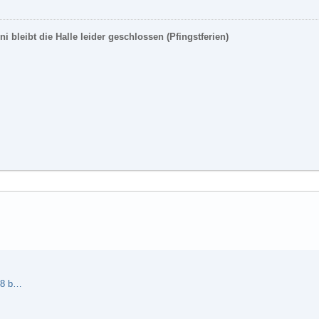
 bleibt die Halle leider geschlossen (Pfingstferien)
Kein Training am Samstag, den 23. Juni 2018 beim AMSC Herne e.V.