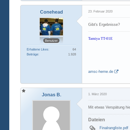
Conehead
23. Februar 2020
Gibt's Ergebnisse?
Tamiya TT-01E
Benutzer
Erhaltene Likes
64
Beiträge
1.928
amsc-herne.de
Jonas B.
1. März 2020
Mit etwas Verspätung hie
Dateien
Finalrangliste.pdf