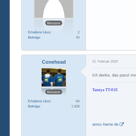
Benutzer
Erhaltene Likes
2
Beiträge
43
Conehead
21. Februar 2020
Ich denke, das passt mo
Tamiya TT-01E
Benutzer
Erhaltene Likes
64
Beiträge
1.928
amsc-herne.de