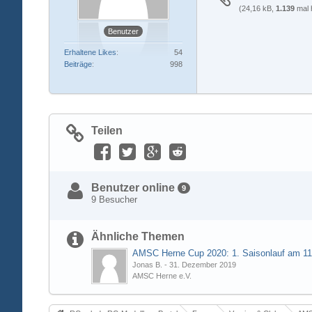
(24,16 kB,
1.139
mal 
Benutzer
Erhaltene Likes
54
Beiträge
998
Teilen
Benutzer online
9
9 Besucher
Ähnliche Themen
Jonas B.
-
31. Dezember 2019
AMSC Herne e.V.