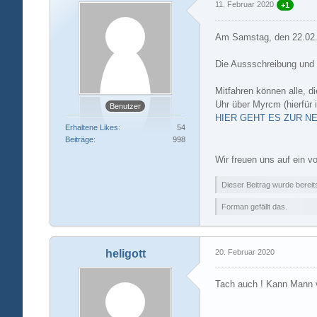
11. Februar 2020
+1
Am Samstag, den 22.02. 
Die Aussschreibung und d
Mitfahren können alle, 
Uhr über Myrcm (hierfür i
Benutzer
HIER GEHT ES ZUR N
Erhaltene Likes
54
Beiträge
998
Wir freuen uns auf ein vo
Dieser Beitrag wurde bereits
Forman gefällt das.
heligott
20. Februar 2020
Tach auch ! Kann Mann vi