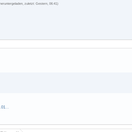
heruntergeladen, zuletzt:
Gestern, 06:41
)
AMSC Herne Cup 2020: 1. Saisonlauf am 11.01.2020