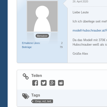
26. April 2020
Liebe Leute
Ich ich überlege seit m
modell-hubschrauber.at/
Benutzer
Da das Modell mit 370€ n
Erhaltene Likes
2
Hubschrauber weiß als i
Beiträge
79
Grüße Alex
Teilen
Tags
Omp, m2, bnf,