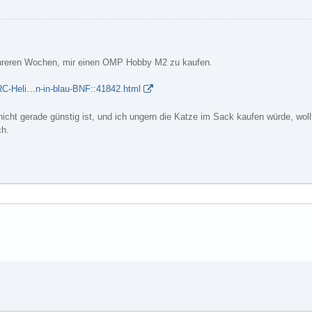
ehreren Wochen, mir einen OMP Hobby M2 zu kaufen.
RC-Heli…n-in-blau-BNF::41842.html
icht gerade günstig ist, und ich ungern die Katze im Sack kaufen würde, woll
ch.