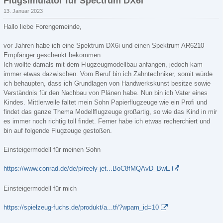
Flugsimulator für Spectrum DX6i
13. Januar 2023
Hallo liebe Forengemeinde,
vor Jahren habe ich eine Spektrum DX6i und einen Spektrum AR6210
Empfänger geschenkt bekommen.
Ich wollte damals mit dem Flugzeugmodellbau anfangen, jedoch kam
immer etwas dazwischen. Vom Beruf bin ich Zahntechniker, somit würde
ich behaupten, dass ich Grundlagen von Handwerkskunst besitze sowie
Verständnis für den Nachbau von Plänen habe. Nun bin ich Vater eines
Kindes. Mittlerweile faltet mein Sohn Papierflugzeuge wie ein Profi und
findet das ganze Thema Modellflugzeuge großartig, so wie das Kind in mir
es immer noch richtig toll findet. Ferner habe ich etwas recherchiert und
bin auf folgende Flugzeuge gestoßen.
Einsteigermodell für meinen Sohn
https://www.conrad.de/de/p/reely-jet...BoC8fMQAvD_BwE
Einsteigermodell für mich
https://spielzeug-fuchs.de/produkt/a...tf/?wpam_id=10