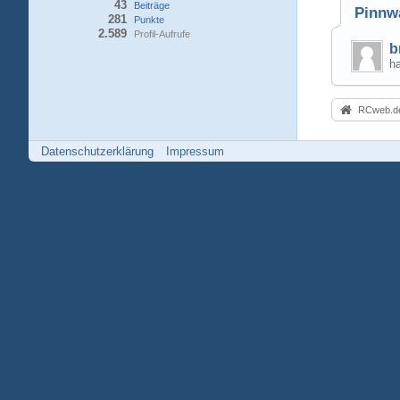
43
Beiträge
Pinnw
281
Punkte
2.589
Profil-Aufrufe
b
ha
RCweb.de
Datenschutzerklärung
Impressum