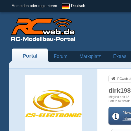
Anmelden oder registrieren
Deutsch
Portal
Forum
Marktplatz
Extras
RCweb.de
dirk19
Mitglied seit 13
Letzte Aktivität
Dies
Info