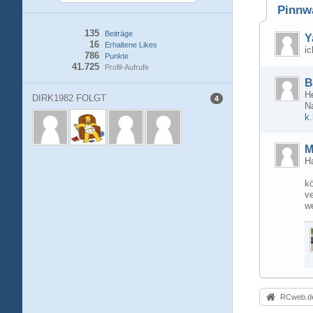
Pinnw
135
Beiträge
Y
16
Erhaltene Likes
i
786
Punkte
41.725
Profil-Aufrufe
B
H
DIRK1982 FOLGT
4
N
k
M
Ha
kö
ve
we
RCweb.de