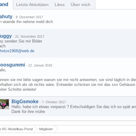
and
Letzte Aktivitäten
Likes
Über mich
ahuty
-
8. Dezember 2017
ch wüerde ihn nehme meld dich
uggy
-
21. November 2017
ey senden Sie mir Bilder
ach
.hotze1968@web.de
oosgummi
-
12. Januar 2016
llo,
nnen sie mir bitte sagen warum sie mir nicht antworten, sie sind täglich in 
rhalten sich als ob nichts wäre. Entweder schicken sie mir das sxx Gehäuse z
iter Schritte einleite!
BigGsmoke
-
7. Oktober 2017
Hallo, habe ich etwas verpasst ? Entschuldigen Sie das ich so spät ant
Dank für ihre mühe
 RC-Modellbau-Portal
Mitglieder