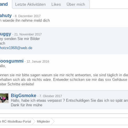
and
Letzte Aktivitäten
Likes
Über mich
ahuty
-
8. Dezember 2017
ch wüerde ihn nehme meld dich
uggy
-
21. November 2017
ey senden Sie mir Bilder
ach
.hotze1968@web.de
oosgummi
-
12. Januar 2016
llo,
nnen sie mir bitte sagen warum sie mir nicht antworten, sie sind täglich in 
rhalten sich als ob nichts wäre. Entweder schicken sie mir das sxx Gehäuse z
iter Schritte einleite!
BigGsmoke
-
7. Oktober 2017
Hallo, habe ich etwas verpasst ? Entschuldigen Sie das ich so spät ant
Dank für ihre mühe
 RC-Modellbau-Portal
Mitglieder