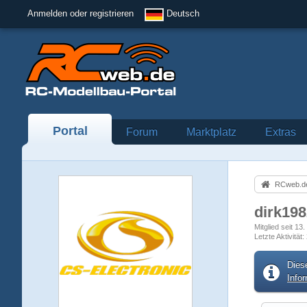
Anmelden oder registrieren
Deutsch
Portal
Forum
Marktplatz
Extras
RCweb.de
dirk19
Mitglied seit 13
Letzte Aktivität
Dies
Info