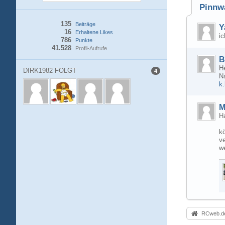
Pinnw
135
Beiträge
Y
16
Erhaltene Likes
i
786
Punkte
41.528
Profil-Aufrufe
B
H
DIRK1982 FOLGT
4
N
k
M
Ha
kö
ve
we
RCweb.de