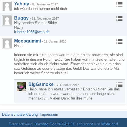
Yahuty
-
8. Dezember 2017
ich wüerde ihn nehme meld dich
Buggy
-
21. November 2017
Hey senden Sie mir Bilder
Nach
k.hotze1968@web.de
Moosgummi
-
12. Januar 2016
Hallo,
können sie mir bitte sagen warum sie mir nicht antworten, sie sind
täglich in diesem Forum aktiv. Sie haben von mir Geld erhalten und
verhalten sich als ob nichts wäre. Entweder schicken sie mir das
sxx Gehäuse zu oder erstatten das Geld! Das war die letzte Mail
bevor ich weiter Schritte einleite!
BigGsmoke
-
7. Oktober 2017
Hallo, habe ich etwas verpasst ? Entschuldigen Sie das
ich so spät antworte war aber schon sehr lange nicht
mehr aktiv... Vielen Dank für ihre mühe
Datenschutzerklärung
Impressum
Forensoftware:
Burning Board® 4.1.21
, entwickelt von
WoltLab®