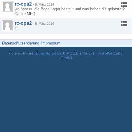
rc-opa2
-
9. März 2014
wo hast du die Boca Lager bestellt und was haben die gekostet?
Danke MFG
rc-opa2
-
9. März 2014
Hi,
Datenschutzerklärung
Impressum
Forensoftware:
Burning Board® 4.1.21
, entwickelt von
WoltLab®
GmbH