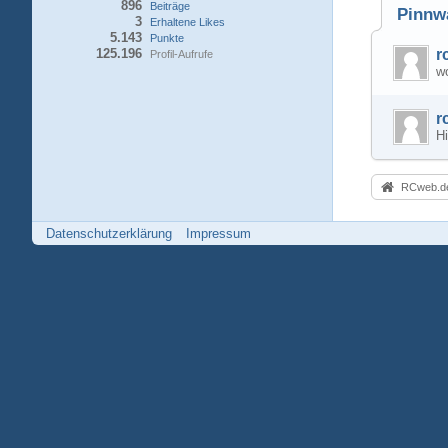
896
Beiträge
Pinnw
3
Erhaltene Likes
5.143
Punkte
125.196
r
Profil-Aufrufe
w
r
Hi
RCweb.de
Datenschutzerklärung
Impressum