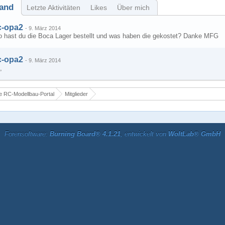
and
Letzte Aktivitäten
Likes
Über mich
c-opa2
-
9. März 2014
o hast du die Boca Lager bestellt und was haben die gekostet? Danke MFG
c-opa2
-
9. März 2014
,
 RC-Modellbau-Portal
Mitglieder
Forensoftware:
Burning Board® 4.1.21
, entwickelt von
WoltLab® GmbH