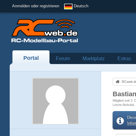
Anmelden oder registrieren
Deutsch
Portal
Forum
Marktplatz
Extras
RCweb.de
Bastia
Mitglied seit 3
Letzte Aktivität
Dies
Info