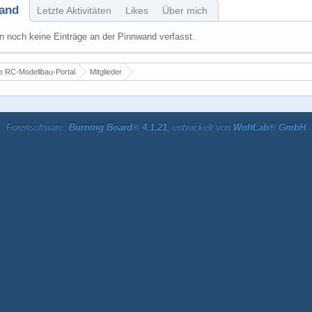
and
Letzte Aktivitäten
Likes
Über mich
 noch keine Einträge an der Pinnwand verfasst.
 RC-Modellbau-Portal
Mitglieder
Forensoftware:
Burning Board® 4.1.21
, entwickelt von
WoltLab® GmbH