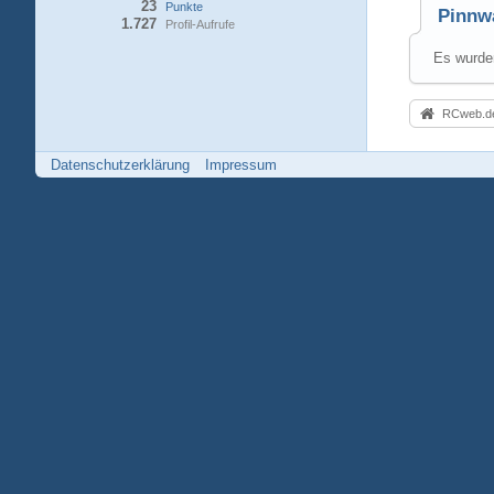
23
Punkte
Pinnw
1.727
Profil-Aufrufe
Es wurden
RCweb.de
Datenschutzerklärung
Impressum