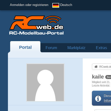
Anmelden oder registrieren
Deutsch
Portal
Forum
Marktplatz
Extras
RCweb.de
kaile
Ben
Mitglied seit 21
Letzte Aktivität
Dies
Info