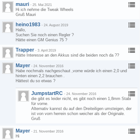
mauri
-
25. Mai 2021
Hi ich nehme die Tweak Wheels
Gruß Mauri
heino1983
-
24. August 2019
Hallo,
Suchen Sie noch einen Regler ?
Hätte einen GM Genius 75 ?
Trapper
-
3. April 2019
Hätte Interesse an den Akkus sind die beiden noch da ??
Mayer
-
24. November 2016
Habe nochmals nachgeschaut ,vorne würde ich einen 2,0 und
hinten einen 2,2 brauchen .
Hättest du so etwas ?
JumpstartRC
-
24. November 2016
die gibt es leider nicht, es gibt noch einen 1,8mm Stabi
für vorne.
Alternativ kannst du auf den Dreiteiligen umsteigen, der
ist von vorn herrein schon weicher als der Originale.
Gruß
Mayer
-
21. November 2016
Hi