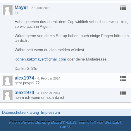
Mayer
-
27. Juni 2015
Hi
Habe gesehen das du mit dem Cap wirklich schnell unterwegs bist,
so wie auch in Aigen .
Würde gerne von dir ein Set up haben, auch einige Fragen hätte ich
an dich .
Währe nett wenn du dich melden würdest !
jochen.katzmayer@gmail.com
oder deine Mailadresse .
Danke Grüße
alex1974
-
4. Februar 2014
geht paypal ??
alex1974
-
4. Februar 2014
nehm ich wenn er noch da ist
Datenschutzerklärung
Impressum
Forensoftware:
Burning Board® 4.1.21
, entwickelt von
WoltLab®
GmbH