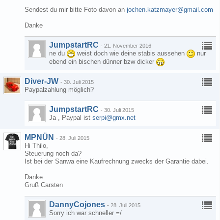
Sendest du mir bitte Foto davon an
jochen.katzmayer@gmail.com
Danke
JumpstartRC
-
21. November 2016
ne du
weist doch wie deine stabis aussehen
nur
ebend ein bischen dünner bzw dicker
Diver-JW
-
30. Juli 2015
Paypalzahlung möglich?
JumpstartRC
-
30. Juli 2015
Ja , Paypal ist
serpi@gmx.net
MPNÜN
-
28. Juli 2015
Hi Thilo,
Steuerung noch da?
Ist bei der Sanwa eine Kaufrechnung zwecks der Garantie dabei.
Danke
Gruß Carsten
DannyCojones
-
28. Juli 2015
Sorry ich war schneller =/