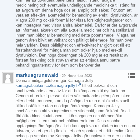
kommer att utvärdera patientens hälsotillstånd, tidigare
medicinering och eventuella underliggande medicinska tillstånd för
att avgöra om denna höga dos är lämplig och säker. Förutom att
vara ett effektivt läkemedel för behandling av erektil dysfunktion, är
Viagra 200 mg också föremål för vissa försiktighetsåtgärder och
kan interagera med vissa andra läkemedel. Därför är det avgörande
att informera läkaren om alla aktuella mediciner och hälsotillstånd
innan man påbörjar behandling med detta potensmedel. Viagra har
genom åren blivit ett välkänt och pålitligt läkemedel för män över
hela världen. Dess pålitlighet och effektivitet har gjort det till ett
förstahandsval för många män som söker hjälp med erektil
dysfunktion. Den höga doseringen på 200 mg är ett resultat av
fortsatt forskning och strävan efter att erbjuda ännu bättre
behandlingsalternativ för dem som behöver det.
markusgrunewald
-
29. November 2023
Denna smidiga geléform gör Kamagra Jelly
kamagrabutiken.cc/kamagra-jelly
till ett bekvämt och
snabbverkande alternativ för att bekämpa erektil dysfunktion.
Genom att enkelt pressa ut den välsmakande gelén på en sked
eller direkt i munnen, kan du påbörja din resa mot ökad sexuell
tillfredsställelse utan onödiga fördröjningar. Kamagra Jelly
innehåller den aktiva ingrediensen sildenafil, som är känt för att
förbättra blodcirkulationen till könsorganen och därmed öka
möjligheten till en stark och hållbar erektion. Dess snabba
upptagningsförmåga gör att du kan uppleva resultaten inom en kort
tidsram, vilket ger dig flexibilitet och spontanitet i ditt sexliv. Den
behagliga smaken av Kamagra Jelly gör upplevelsen mer njutbar