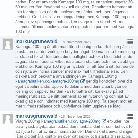
närhet. För att använda Kamagra 100 mg, ta en tablett ungefär 30-
60 minuter före förväntad sexuell aktivitet. Resultaten kommer att
tala för sig själva när du upplever en hårdare och mer långvarig
erektion. Ge ditt sexliv en uppgradering med Kamagra 100 mg och
återupplev spänningen och glädjen i varje intim stund. Ett mer
tillfredsställande sexliv väntar på dig och din partner med Kamagra
100 mg!
markusgrunewald
-
18. November 2023
Kamagra 100 mg är utformad för att ge dig en kraftfull och pålitlig
prestation när det verkligen betyder något. Denna unika formulering
är skapad för att förstärka din uthållighet och öka blodflödet till de
avgörande områdena, vilket resulterar i starkare och mer varaktiga
erektioner. Kamagra 100 mg är nyckeln till att återfå ditt förtroende
och njuta av intima stunder med maximal tillfredsställelse. Den
diskreta och bekväma användningen av Kamagra 100mg
kamagrabutiken.cc/kamagra-100mg
ger dig kontrollen över ditt
eget välbefinnande. Upplev fördelarna med denna banbrytande
lösning och upplev hur den kan förbättra ditt kärleksliv på ett
meningsfullt sätt. Ge ditt partnerskap en nytändning och njut av
ökad glädje och intimitet med Kamagra 100 mg. Ta steget mot en
mer tillfredsställande och uppfyllande intim upplevelse idag.
markusgrunewald
-
18. November 2023
Viagra 200mg
kamagrabutiken.cc/viagra-200mg
erbjuder inte
bara fysisk styrka utan också den mentala klarhet som behövs för
att njuta fullt ut av dina intima stunder. Den diskreta användningen
låter dig behålla kontrollen över ditt sexliv och stärka din relation.