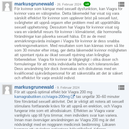
markusgrunewald
+4
-
26. Februar 2024
För kvinnor som kämpar med sexuell dysfunktion, kan Viagra för
kvinnor vara en välsignelse. Detta läkemedel har visat sig vara
särskilt effektivt för kvinnor som upplever brist på sexuell lust,
svårigheter att uppnå orgasm eller problem med att upprätthålla
sexuell upphetsning. Dessutom har Viagra för kvinnor visat sig
vara en värdefull resurs för kvinnor i klimakteriet, där hormonella
förändringar kan påverka sexuell hälsa. Ett av de mest
anmärkningsvärda inslagen i Viagra för kvinnor är dess snabba
verkningsmekanism. Med resultaten som kan kännas inom så lite
som 30 minuter efter intag, ger detta läkemedel kvinnor möjligheten
att spontant njuta av ökad sexuell njutning utan krångliga
förberedelser. Viagra för kvinnor är tillgängligt i olika doser och
formuleringar för att möta individuella behov och toleransnivåer.
Dess användning bör dock övervakas och diskuteras med en
kvalificerad sjukvårdspersonal för att säkerställa att det är säkert
och effektivt för varje enskild individ.
markusgrunewald
-
9. Februar 2024
För att uppnå optimal effekt bör Viagra 200 mg
kamagrabutiken.cc/viagra-200mg
tas ungefär 30–60 minuter
före förväntad sexuell aktivitet. Det är viktigt att notera att sexuell
stimulans fortfarande krävs för att uppnå en erektion, och Viagra
fungerar inte som ett afrodisiakum. Effekten av Viagra varar
vanligtvis upp till fyra timmar, men individers svar kan variera.
Innan man överväger användningen av Viagra 200 mg är det
nödvändigt med en noggrann medicinsk bedömning. Läkaren