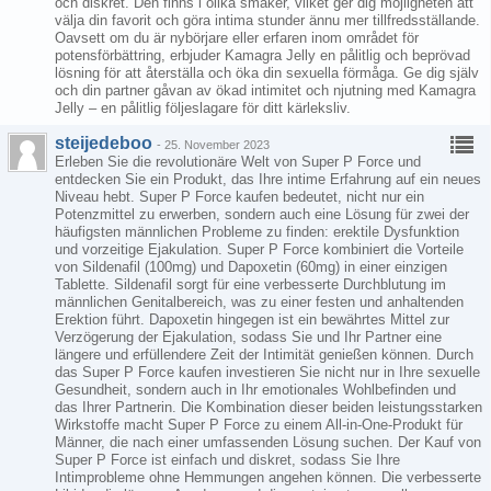
och diskret. Den finns i olika smaker, vilket ger dig möjligheten att
välja din favorit och göra intima stunder ännu mer tillfredsställande.
Oavsett om du är nybörjare eller erfaren inom området för
potensförbättring, erbjuder Kamagra Jelly en pålitlig och beprövad
lösning för att återställa och öka din sexuella förmåga. Ge dig själv
och din partner gåvan av ökad intimitet och njutning med Kamagra
Jelly – en pålitlig följeslagare för ditt kärleksliv.
steijedeboo
-
25. November 2023
Erleben Sie die revolutionäre Welt von Super P Force und
entdecken Sie ein Produkt, das Ihre intime Erfahrung auf ein neues
Niveau hebt. Super P Force kaufen bedeutet, nicht nur ein
Potenzmittel zu erwerben, sondern auch eine Lösung für zwei der
häufigsten männlichen Probleme zu finden: erektile Dysfunktion
und vorzeitige Ejakulation. Super P Force kombiniert die Vorteile
von Sildenafil (100mg) und Dapoxetin (60mg) in einer einzigen
Tablette. Sildenafil sorgt für eine verbesserte Durchblutung im
männlichen Genitalbereich, was zu einer festen und anhaltenden
Erektion führt. Dapoxetin hingegen ist ein bewährtes Mittel zur
Verzögerung der Ejakulation, sodass Sie und Ihr Partner eine
längere und erfüllendere Zeit der Intimität genießen können. Durch
das Super P Force kaufen investieren Sie nicht nur in Ihre sexuelle
Gesundheit, sondern auch in Ihr emotionales Wohlbefinden und
das Ihrer Partnerin. Die Kombination dieser beiden leistungsstarken
Wirkstoffe macht Super P Force zu einem All-in-One-Produkt für
Männer, die nach einer umfassenden Lösung suchen. Der Kauf von
Super P Force ist einfach und diskret, sodass Sie Ihre
Intimprobleme ohne Hemmungen angehen können. Die verbesserte