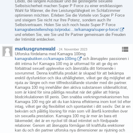
Libido, die längere Ausdauer und die gesteigerte sexuelle
Selbstsicherheit machen Super P Force zu einer erstklassigen
Wahl für Männer, die ihre Leistungsfähigkeit im Schlafzimmer
optimieren möchten. Erleben Sie die Vorteile von Super P Force
und steigern Sie nicht nur Ihre Potenz, sondern auch Ihr
Selbstvertrauen. Holen Sie sich noch heute Super P Force
kamagrabestellenshop.to/produc…te/kamagra/super-p-force/
und erleben Sie, wie Sie und Ihr Partner gemeinsam die Freuden
der Intimität entdecken.
markusgrunewald
-
24. November 2023
Utforska fördelarna med Kamagra 100mg
kamagrabutiken.cc/kamagra-100mg
och återupplev passionen i
ditt intima liv! Kamagra 100 mg är utformad för att ge dig en
förbättrad sexuell upplevelse och återställa ditt förtroende i
sovrummet. Denna kraftfulla produkt är skapad för att bekämpa
erektil dysfunktion och öka uthålligheten, vilket ger dig möjlighet att
njuta av längre och mer tillfredsställande stunder med din partner.
Kamagra 100 mg innehåller den aktiva substansen sildenafilcitrat,
som är känd för sina pålitliga resultat när det gäller att främja
blodcirkulationen till penis. Den snabba verkningsmekanismen hos
Kamagra 100 mg gör att du kan känna effekterna inom kort tid efter
intag, vilket ger dig flexibilitet och spontanitet i ditt sexliv. Det är en
bekväm och pålitlig lösning för män som vill återfå kontrollen över
sin sexuella prestation. Kamagra 100 mg är mer än bara ett
läkemedel; det är en nyckel till ökad intimitet och fördjupade
relationer. Genom att återuppta förmågan till kraftfulla erektioner
kan du och din partner utforska nya dimensioner av njutning och