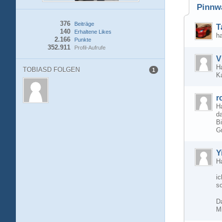
Pinnw
376
Beiträge
T
140
Erhaltene Likes
h
2.166
Punkte
352.911
Profil-Aufrufe
V
Ha
TOBIASD FOLGEN
1
Ka
r
H
d
B
Gr
Y
H
i
s
D
M