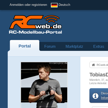
Anmelden oder registrieren
Deutsch
Portal
Forum
Marktplatz
Extras
RCweb.de
Tobias
Männlich
37
a
Letzte Aktivität
Dies
Info