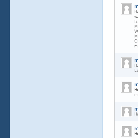
m
Ha
w
I
Mi
W
M
G
m
m
Ha
La
m
H
m
m
Ha
r
Ha