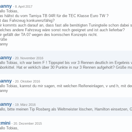
anny
-
8. April 2017
llo Tobias,
as hältst du vom Tamiya TB 04R für die TEC Klasse Euro TW ?
st das Fahrzeug konkurenzfähig?
r kommts auch darauf an, dass fast alle benötigten Tuningteile schon dabei s
elches andere Fahrzeug wäre sonst noch geeignet und ist auch lieferbar?
ir gefällt der TA 07 wegen des komischen Konzepts nicht.
rüße
anny
anny
-
20. November 2016
llo Tobias, ich war beim F ! Tippspiel bis vor 3 Rennen deutlich im Ergebnis
borkittel. Hat er wirklich über 30 Punkte in nur 3 Rennen aufgeholt? Grüße 
anny
-
20. Oktober 2016
allo Tobias, kannst du mir sagen, mit welchen Reifeneinlagen, v und h, mit 
anny
anny
-
19. März 2016
llo, bitte meinen Tip Rosberg als Weltmeister löschen, Hamilton einsetzen,
cmini
-
20. Dezember 2015
llo Tobias,