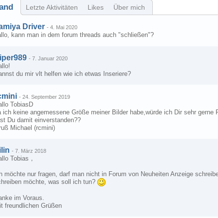
and
Letzte Aktivitäten
Likes
Über mich
amiya Driver
-
4. Mai 2020
allo, kann man in dem forum threads auch "schließen"?
iper989
-
7. Januar 2020
llo!
nnst du mir vlt helfen wie ich etwas Inseriere?
cmini
-
24. September 2019
allo TobiasD
a ich keine angemessene Größe meiner Bilder habe,würde ich Dir sehr gern
ist Du damit einverstanden??
uß Michael (rcmini)
ilin
-
7. März 2018
allo Tobias，
ch möchte nur fragen, darf man nicht in Forum von Neuheiten Anzeige schrei
chreiben möchte, was soll ich tun?
anke im Voraus.
it freundlichen Grüßen