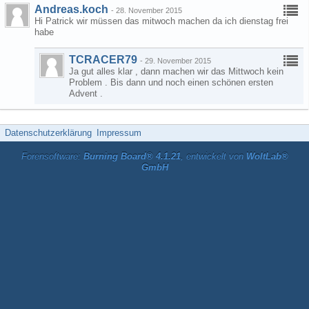
Andreas.koch
-
28. November 2015
Hi Patrick wir müssen das mitwoch machen da ich dienstag frei
habe
TCRACER79
-
29. November 2015
Ja gut alles klar , dann machen wir das Mittwoch kein
Problem . Bis dann und noch einen schönen ersten
Advent .
Datenschutzerklärung
Impressum
Forensoftware:
Burning Board® 4.1.21
, entwickelt von
WoltLab®
GmbH