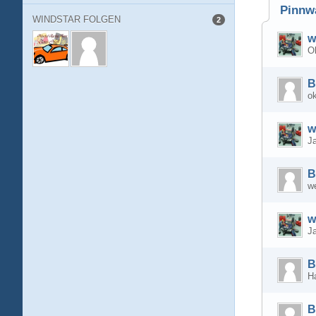
Pinnw
WINDSTAR FOLGEN
2
w
O
B
o
w
Ja
B
w
w
J
B
Ha
B