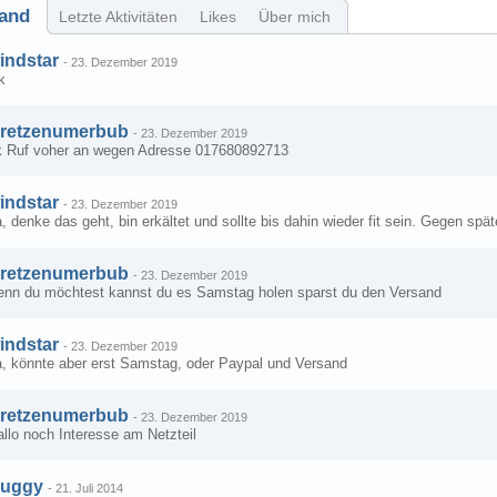
and
Letzte Aktivitäten
Likes
Über mich
indstar
-
23. Dezember 2019
k
retzenumerbub
-
23. Dezember 2019
k Ruf voher an wegen Adresse 017680892713
indstar
-
23. Dezember 2019
, denke das geht, bin erkältet und sollte bis dahin wieder fit sein. Gegen sp
retzenumerbub
-
23. Dezember 2019
enn du möchtest kannst du es Samstag holen sparst du den Versand
indstar
-
23. Dezember 2019
a, könnte aber erst Samstag, oder Paypal und Versand
retzenumerbub
-
23. Dezember 2019
llo noch Interesse am Netzteil
uggy
-
21. Juli 2014