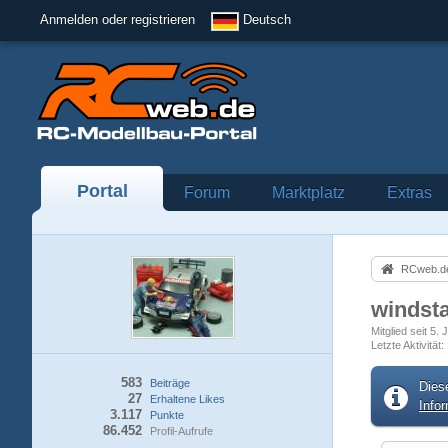
Anmelden oder registrieren
Deutsch
Portal
Forum
Marktplatz
Extras
RCweb.de
windst
Mitglied seit 5.
Letzte Aktivität
583
Beiträge
Dies
27
Erhaltene Likes
Info
3.117
Punkte
86.452
Profil-Aufrufe