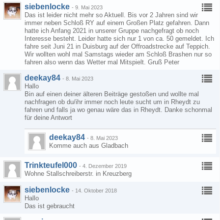
siebenlocke
-
9. Mai 2023
Das ist leider nicht mehr so Aktuell. Bis vor 2 Jahren sind wir
immer neben Schloß RY auf einem Großen Platz gefahren. Dann
hatte ich Anfang 2021 in unserer Gruppe nachgefragt ob noch
Interesse besteht. Leider hatte sich nur 1 von ca. 50 gemeldet. Ich
fahre seit Juni 21 in Duisburg auf der Offroadstrecke auf Teppich.
Wir wollten wohl mal Samstags wieder am Schloß Brashen nur so
fahren also wenn das Wetter mal Mitspielt. Gruß Peter
deekay84
-
8. Mai 2023
Hallo
Bin auf einen deiner älteren Beiträge gestoßen und wollte mal
nachfragen ob du/ihr immer noch leute sucht um in Rheydt zu
fahren und falls ja wo genau wäre das in Rheydt. Danke schonmal
für deine Antwort
deekay84
-
8. Mai 2023
Komme auch aus Gladbach
Trinkteufel000
-
4. Dezember 2019
Wohne Stallschreiberstr. in Kreuzberg
siebenlocke
-
14. Oktober 2018
Hallo
Das ist gebraucht