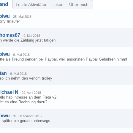
and
Letzte Aktivitäten
Likes
Über mich
piwu
-
25. Mai 2018
rry Irrläufer
homas87
-
9. Mai 2018
h werde die Zahlung jetzt tätigen
piwu
-
6. Mai 2018
itte als Freund senden bei Paypal, weil ansonsten Paypal Gebühren nimmt.
tan
-
6. Mai 2018
lso ich nehm den venom trolley
ichael N
-
29. April 2018
llo hab intresse an dem Fleta v2
ibt es eine Rechnung dazu?
piwu
-
31. Dezember 2015
k später bin gerade unterwegs