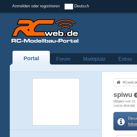
Anmelden oder registrieren
Deutsch
Portal
Forum
Marktplatz
Extras
RCweb.de
spiwu
Mitglied seit 10
Letzte Aktivität
Dies
Info