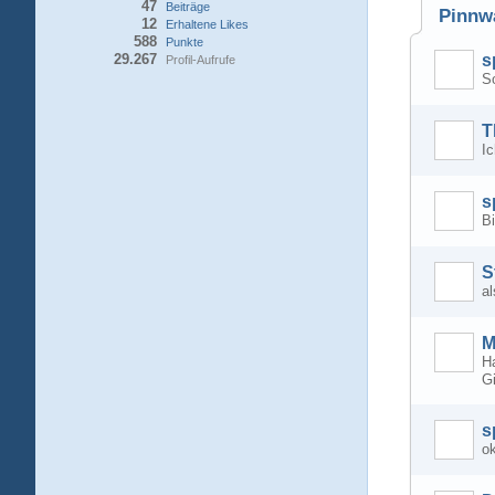
47
Beiträge
Pinnw
12
Erhaltene Likes
588
Punkte
29.267
s
Profil-Aufrufe
So
T
Ic
s
B
S
a
M
Ha
G
s
o