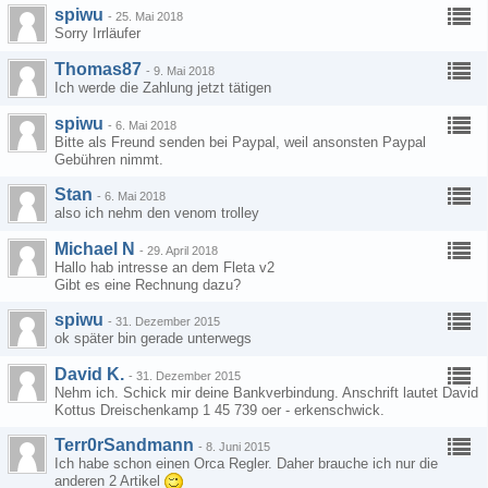
spiwu
-
25. Mai 2018
Sorry Irrläufer
Thomas87
-
9. Mai 2018
Ich werde die Zahlung jetzt tätigen
spiwu
-
6. Mai 2018
Bitte als Freund senden bei Paypal, weil ansonsten Paypal
Gebühren nimmt.
Stan
-
6. Mai 2018
also ich nehm den venom trolley
Michael N
-
29. April 2018
Hallo hab intresse an dem Fleta v2
Gibt es eine Rechnung dazu?
spiwu
-
31. Dezember 2015
ok später bin gerade unterwegs
David K.
-
31. Dezember 2015
Nehm ich. Schick mir deine Bankverbindung. Anschrift lautet David
Kottus Dreischenkamp 1 45 739 oer - erkenschwick.
Terr0rSandmann
-
8. Juni 2015
Ich habe schon einen Orca Regler. Daher brauche ich nur die
anderen 2 Artikel