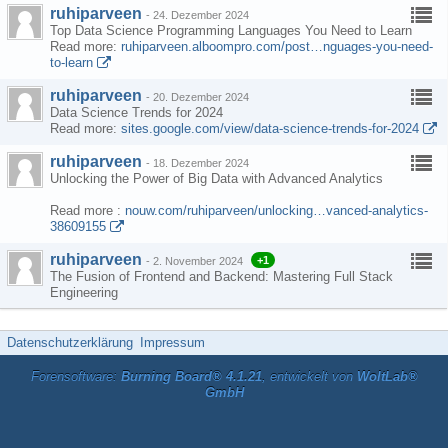
ruhiparveen
-
24. Dezember 2024
Top Data Science Programming Languages You Need to Learn
Read more:
ruhiparveen.alboompro.com/post…nguages-you-need-
to-learn
ruhiparveen
-
20. Dezember 2024
Data Science Trends for 2024
Read more:
sites.google.com/view/data-science-trends-for-2024
ruhiparveen
-
18. Dezember 2024
Unlocking the Power of Big Data with Advanced Analytics
Read more :
nouw.com/ruhiparveen/unlocking…vanced-analytics-
38609155
ruhiparveen
+1
-
2. November 2024
The Fusion of Frontend and Backend: Mastering Full Stack
Engineering
Datenschutzerklärung
Impressum
Forensoftware:
Burning Board® 4.1.21
, entwickelt von
WoltLab®
GmbH