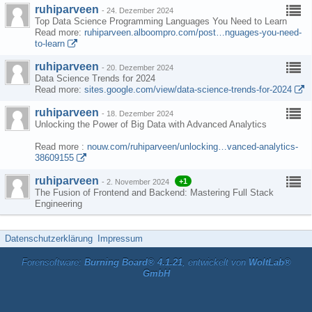
ruhiparveen
-
24. Dezember 2024
Top Data Science Programming Languages You Need to Learn
Read more:
ruhiparveen.alboompro.com/post…nguages-you-need-
to-learn
ruhiparveen
-
20. Dezember 2024
Data Science Trends for 2024
Read more:
sites.google.com/view/data-science-trends-for-2024
ruhiparveen
-
18. Dezember 2024
Unlocking the Power of Big Data with Advanced Analytics
Read more :
nouw.com/ruhiparveen/unlocking…vanced-analytics-
38609155
ruhiparveen
+1
-
2. November 2024
The Fusion of Frontend and Backend: Mastering Full Stack
Engineering
Datenschutzerklärung
Impressum
Forensoftware:
Burning Board® 4.1.21
, entwickelt von
WoltLab®
GmbH