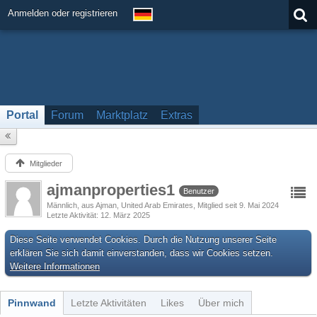
Anmelden oder registrieren
Portal
Forum
Marktplatz
Extras
Mitglieder
ajmanproperties1
Benutzer
Männlich
aus Ajman, United Arab Emirates
Mitglied seit 9. Mai 2024
Letzte Aktivität
12. März 2025
Diese Seite verwendet Cookies. Durch die Nutzung unserer Seite
erklären Sie sich damit einverstanden, dass wir Cookies setzen.
Weitere Informationen
Pinnwand
Letzte Aktivitäten
Likes
Über mich