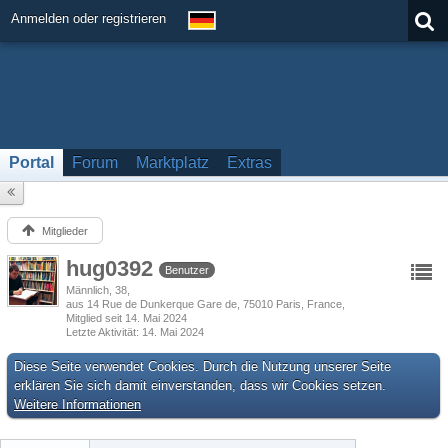
Anmelden oder registrieren
Portal
Forum
Marktplatz
Extras
Mitglieder
hug0392
Benutzer
Männlich
38
aus 14 Rue de Dunkerque Gare de, 75010 Paris, France
Mitglied seit 14. Mai 2024
Letzte Aktivität
14. Mai 2024
Diese Seite verwendet Cookies. Durch die Nutzung unserer Seite
erklären Sie sich damit einverstanden, dass wir Cookies setzen.
Weitere Informationen