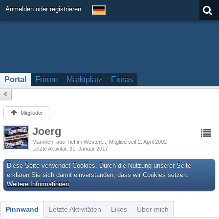
Anmelden oder registrieren
Portal
Forum
Marktplatz
Extras
Mitglieder
Joerg
Männlich
aus Tief im Westen...
Mitglied seit 2. April 2002
Letzte Aktivität
31. Januar 2017
Diese Seite verwendet Cookies. Durch die Nutzung unserer Seite
erklären Sie sich damit einverstanden, dass wir Cookies setzen.
Weitere Informationen
Pinnwand
Letzte Aktivitäten
Likes
Über mich