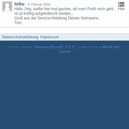
tobu
-
9. Februar 2016
Hallo Jörg, wollte hier mal gucken, ob mein Profil noch geht... Hier
ist ja kräftig aufgehübscht worden...
Gruß aus der Service-Abteilung Deines Vertrauens.
Tom
Datenschutzerklärung
Impressum
Forensoftware:
Burning Board® 4.1.21
, entwickelt von
WoltLab®
GmbH