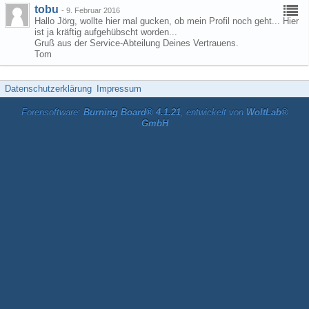
tobu
-
9. Februar 2016
Hallo Jörg, wollte hier mal gucken, ob mein Profil noch geht... Hier
ist ja kräftig aufgehübscht worden...
Gruß aus der Service-Abteilung Deines Vertrauens.
Tom
Datenschutzerklärung
Impressum
Forensoftware:
Burning Board® 4.1.21
, entwickelt von
WoltLab®
GmbH