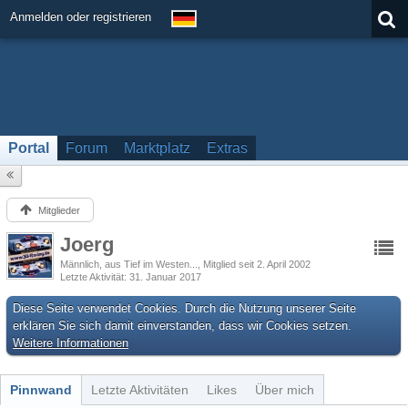
Anmelden oder registrieren
Portal
Forum
Marktplatz
Extras
Mitglieder
Joerg
Männlich
aus Tief im Westen...
Mitglied seit 2. April 2002
Letzte Aktivität
31. Januar 2017
Diese Seite verwendet Cookies. Durch die Nutzung unserer Seite
erklären Sie sich damit einverstanden, dass wir Cookies setzen.
Weitere Informationen
Pinnwand
Letzte Aktivitäten
Likes
Über mich